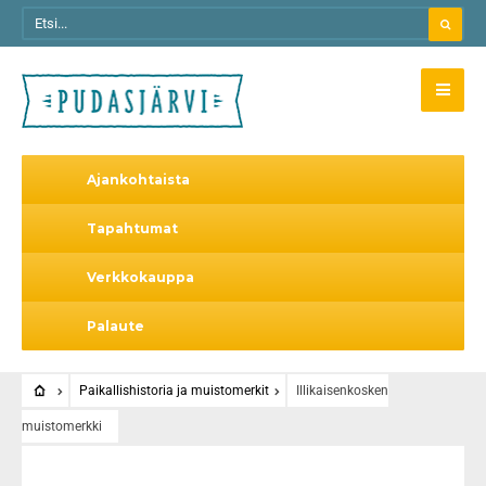
Ajankohtaista
Tapahtumat
Verkkokauppa
Palaute
Paikallishistoria ja muistomerkit
Illikaisenkosken
muistomerkki