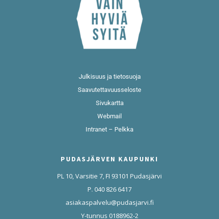
Julkisuus ja tietosuoja
Saavutettavuusseloste
Sivukartta
Webmail
Intranet – Pelkka
PUDASJÄRVEN KAUPUNKI
PL 10, Varsitie 7, FI 93101 Pudasjärvi
P. 040 826 6417
asiakaspalvelu@pudasjarvi.fi
Y-tunnus 0188962-2