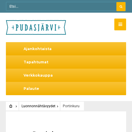
Ajankohtaista
Tapahtumat
Verkkokauppa
Palaute
Luonnonnähtävyydet
Portinkuru