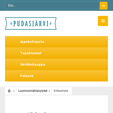
Ajankohtaista
Tapahtumat
Verkkokauppa
Palaute
Luonnonnähtävyydet
Kirkashete