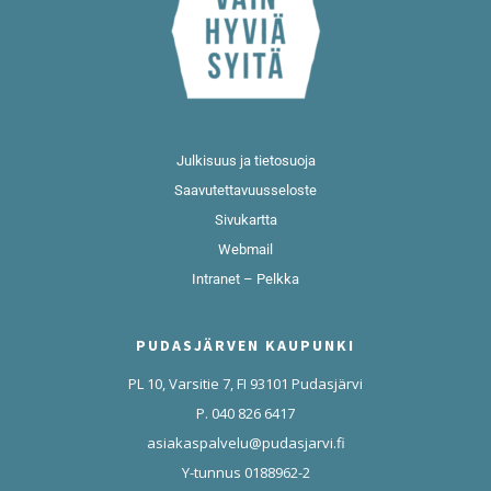
Julkisuus ja tietosuoja
Saavutettavuusseloste
Sivukartta
Webmail
Intranet – Pelkka
PUDASJÄRVEN KAUPUNKI
PL 10, Varsitie 7, FI 93101 Pudasjärvi
P. 040 826 6417
asiakaspalvelu@pudasjarvi.fi
Y-tunnus 0188962-2