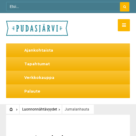
Ajankohtaista
Tapahtumat
Verkkokauppa
Palaute
Luonnonnähtävyydet
Jumalanhauta