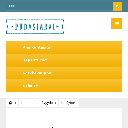
Ajankohtaista
Tapahtumat
Verkkokauppa
Palaute
Luonnonnähtävyydet
Iso-Syöte