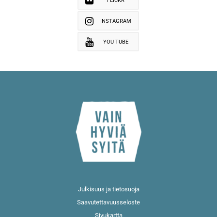
FLICKR
INSTAGRAM
YOU TUBE
Julkisuus ja tietosuoja
Saavutettavuusseloste
Sivukartta