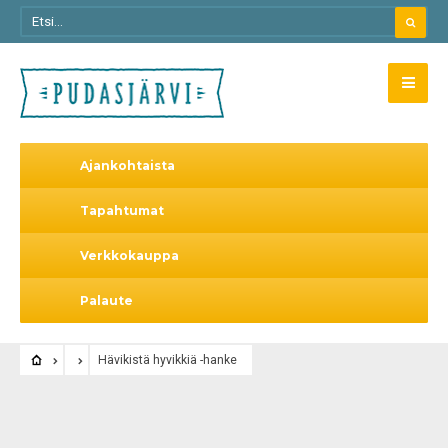
Ajankohtaista
Tapahtumat
Verkkokauppa
Palaute
Hävikistä hyvikkiä -hanke