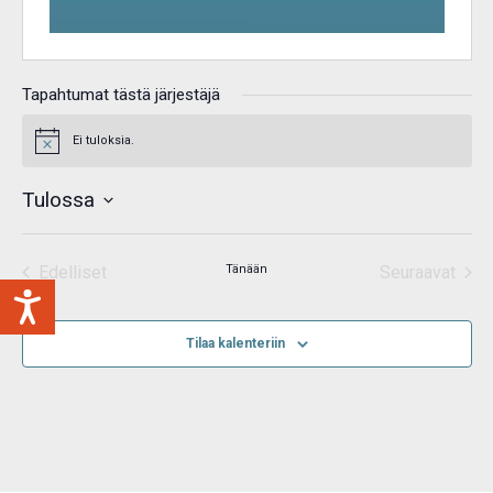
Tapahtumat tästä järjestäjä
Ei tuloksia.
Notice
Tulossa
Valitse
päivä.
Edelliset
Tänään
Seuraavat
Tapahtumat
Tapahtum
Tilaa kalenteriin