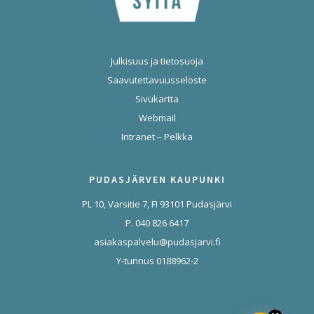
Julkisuus ja tietosuoja
Saavutettavuusseloste
Sivukartta
Webmail
Intranet – Pelkka
PUDASJÄRVEN KAUPUNKI
PL 10, Varsitie 7, FI 93101 Pudasjärvi
P. 040 826 6417
asiakaspalvelu@pudasjarvi.fi
Y-tunnus 0188962-2