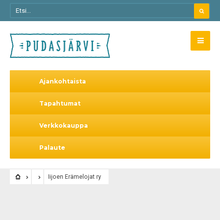
Ajankohtaista
Tapahtumat
Verkkokauppa
Palaute
Iijoen Erämelojat ry