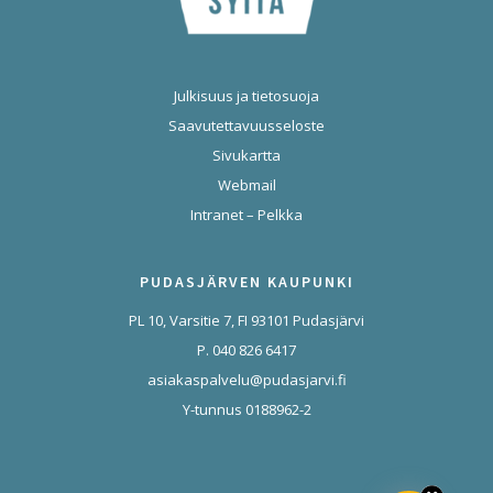
Julkisuus ja tietosuoja
Saavutettavuusseloste
Sivukartta
Webmail
Intranet – Pelkka
PUDASJÄRVEN KAUPUNKI
PL 10, Varsitie 7, FI 93101 Pudasjärvi
P. 040 826 6417
asiakaspalvelu@pudasjarvi.fi
Y-tunnus 0188962-2