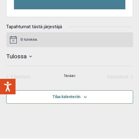
Tapahtumat tästä järjestäjä
Ei tuloksia.
Notice
Tulossa
Valitse
päivä.
Edelliset
Tänään
Seuraavat
Tapahtumat
Tapahtum
Tilaa kalenteriin