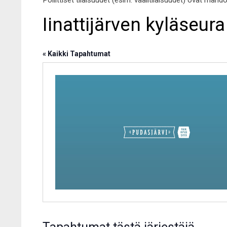
Poliittiset tilaisuudet (esim. vaalitilaisuudet) ovat mahd
Iinattijärven kyläseura 
« Kaikki Tapahtumat