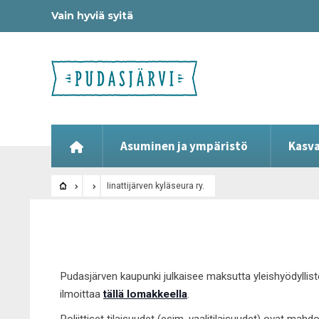
Vain hyviä syitä
Asuminen ja ympäristö
Kasva
Iinattijärven kyläseura ry.
Pudasjärven kaupunki julkaisee maksutta yleishyödyllist
ilmoittaa
tällä lomakkeella
.