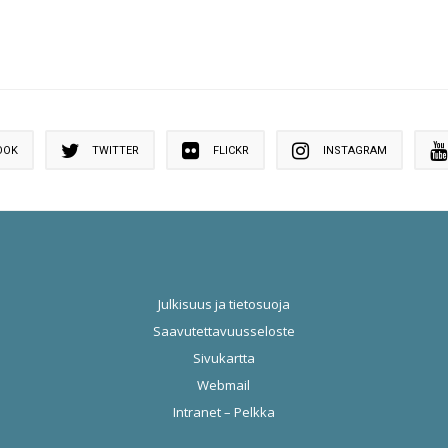
OOK
TWITTER
FLICKR
INSTAGRAM
Julkisuus ja tietosuoja
Saavutettavuusseloste
Sivukartta
Webmail
Intranet – Pelkka