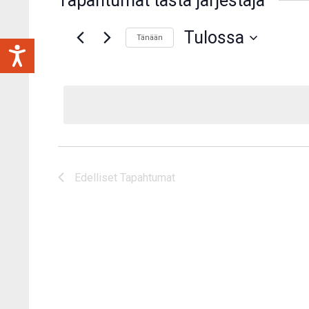
Tapahtumat tästä järjestäjä
Tulossa
Tänään
Valitse
päivä.
Edelliset
Tapahtumat