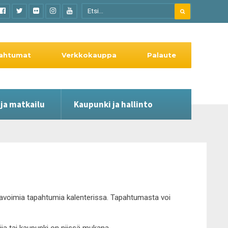
ahtumat
Verkkokauppa
Palaute
 ja matkailu
Kaupunki ja hallinto
le avoimia tapahtumia kalenterissa. Tapahtumasta voi