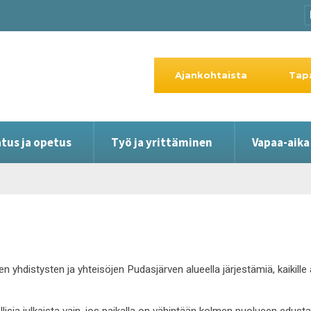
Ajankohtaista
Tap
tus ja opetus
Työ ja yrittäminen
Vapaa-aika
en yhdistysten ja yhteisöjen Pudasjärven alueella järjestämiä, kaikil