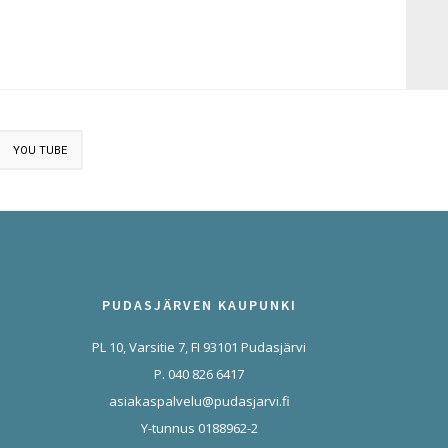
YOU TUBE
PUDASJÄRVEN KAUPUNKI
PL 10, Varsitie 7, FI 93101 Pudasjärvi
P. 040 826 6417
asiakaspalvelu@pudasjarvi.fi
Y-tunnus 0188962-2