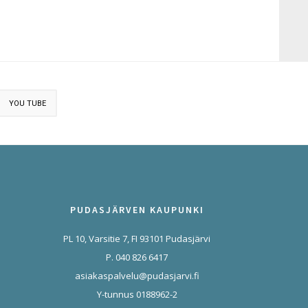
YOU TUBE
PUDASJÄRVEN KAUPUNKI
PL 10, Varsitie 7, FI 93101 Pudasjärvi
P. 040 826 6417
asiakaspalvelu@pudasjarvi.fi
Y-tunnus 0188962-2