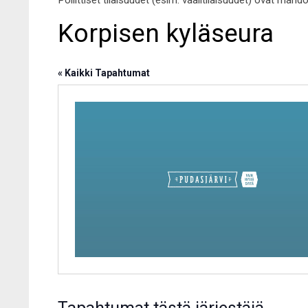
Poliittiset tilaisuudet (esim. vaalitilaisuudet) ovat mahd
Korpisen kyläseura
« Kaikki Tapahtumat