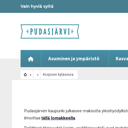
Vain hyviä syitä
Asuminen ja ympäristö
Kasva
Korpisen kyläseura
Pudasjärven kaupunki julkaisee maksutta yleishyödyllist
ilmoittaa
tällä lomakkeella
.