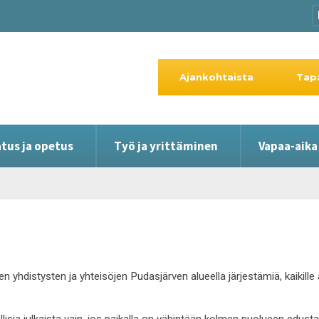
Ajankohtaista
Tap
tus ja opetus
Työ ja yrittäminen
Vapaa-aika
en yhdistysten ja yhteisöjen Pudasjärven alueella järjestämiä, kaikil