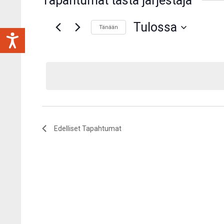
Tapahtumat tästä järjestäjä
Tulossa
Tänään
Valitse
päivä.
Edelliset
Tapahtumat