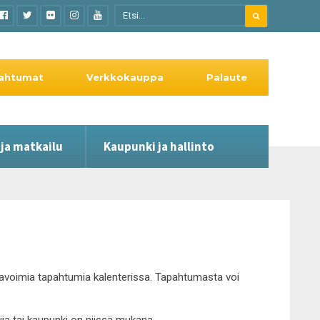
ahtumat
Verkkokauppa
Palaute
 ja matkailu
Kaupunki ja hallinto
le avoimia tapahtumia kalenterissa. Tapahtumasta voi