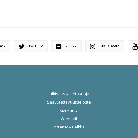
OOK
TWITTER
FLICKR
INSTAGRAM
Julkisuus ja tietosuoja
Saavutettavuusseloste
Sivukartta
Webmail
Intranet – Pelkka