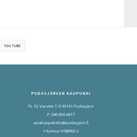
YOU TUBE
PUDASJÄRVEN KAUPUNKI
PL 10, Varsitie 7, FI 93101 Pudasjärvi
P. 040 826 6417
asiakaspalvelu@pudasjarvi.fi
Y-tunnus 0188962-2