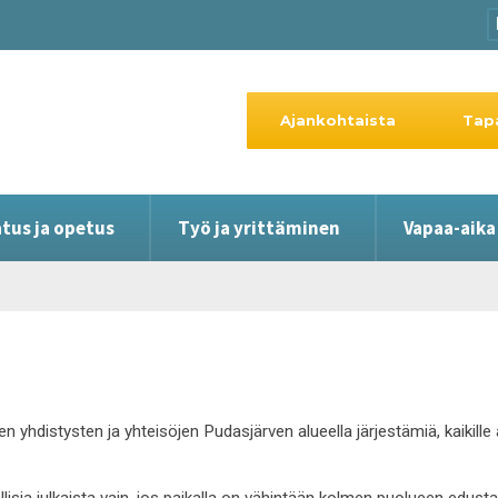
Ajankohtaista
Tap
tus ja opetus
Työ ja yrittäminen
Vapaa-aika
en yhdistysten ja yhteisöjen Pudasjärven alueella järjestämiä, kaikil