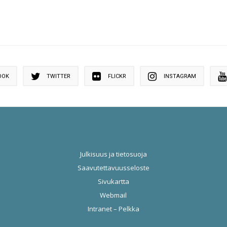
OOK
TWITTER
FLICKR
INSTAGRAM
Julkisuus ja tietosuoja
Saavutettavuusseloste
Sivukartta
Webmail
Intranet – Pelkka