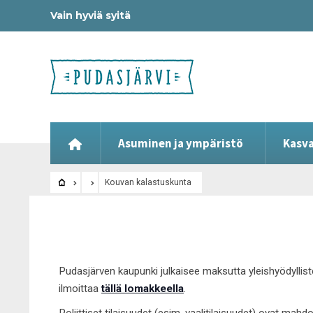
Vain hyviä syitä
Asuminen ja ympäristö
Kasva
Kouvan kalastuskunta
Pudasjärven kaupunki julkaisee maksutta yleishyödyllist
ilmoittaa
tällä lomakkeella
.