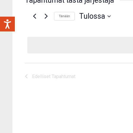
Tapahtumat tästä järjestäjä
Tulossa
Tänään
Valitse
päivä.
Edelliset
Tapahtumat