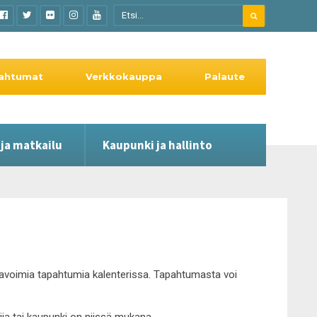
ahtumat
Verkkokauppa
Palaute
 ja matkailu
Kaupunki ja hallinto
le avoimia tapahtumia kalenterissa. Tapahtumasta voi