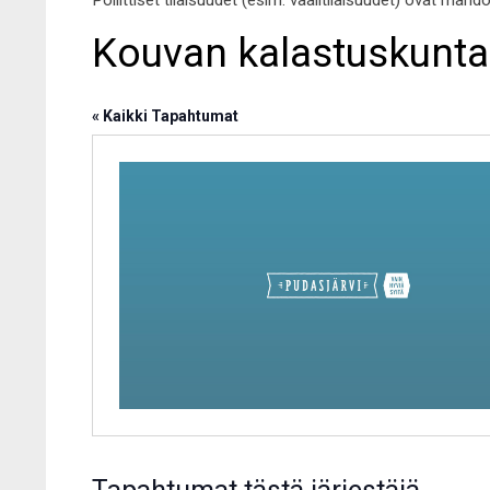
Poliittiset tilaisuudet (esim. vaalitilaisuudet) ovat mahd
Kouvan kalastuskunta
« Kaikki Tapahtumat