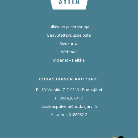
Julkisuus ja tietosuoja
Saavutettavuusseloste
Sivukartta
Webmail
Intranet – Pelkka
PUDASJÄRVEN KAUPUNKI
PL 10, Varsitie 7, FI 93101 Pudasjärvi
P. 040 826 6417
asiakaspalvelu@pudasjarvi.fi
Y-tunnus 0188962-2