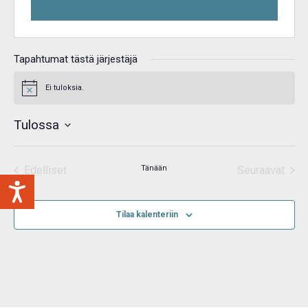
Tapahtumat tästä järjestäjä
Ei tuloksia.
Notice
Tulossa
Valitse
päivä.
Edelliset
Tänään
Seuraavat
Tapahtumat
Tapahtum
Tilaa kalenteriin