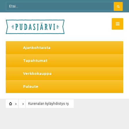
Ajankohtaista
Tapahtumat
Verkkokauppa
Palaute
Kurenalan kyläyhdistys ry.