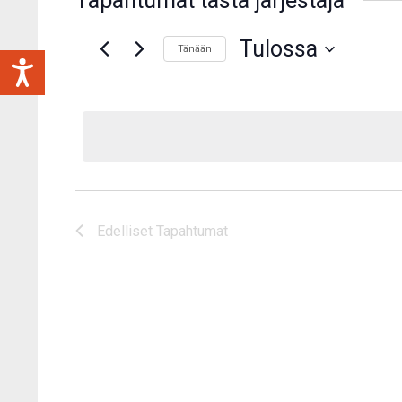
Tapahtumat tästä järjestäjä
Tulossa
Tänään
Valitse
päivä.
Edelliset
Tapahtumat