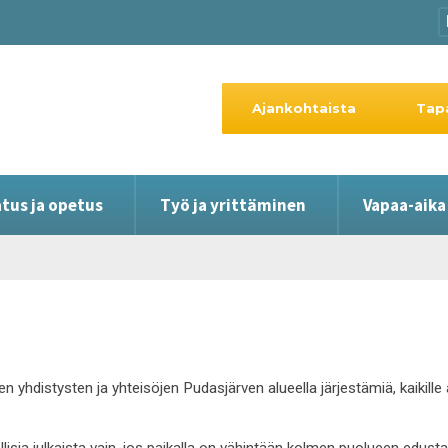
Ajankohtaista
Tap
tus ja opetus
Työ ja yrittäminen
Vapaa-aika
en yhdistysten ja yhteisöjen Pudasjärven alueella järjestämiä, kaikil