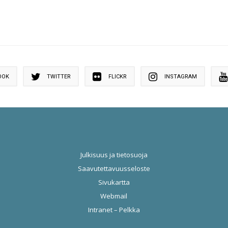
OOK
TWITTER
FLICKR
INSTAGRAM
Julkisuus ja tietosuoja
Saavutettavuusseloste
Sivukartta
Webmail
Intranet – Pelkka