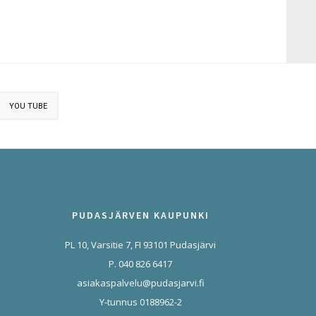
YOU TUBE
PUDASJÄRVEN KAUPUNKI
PL 10, Varsitie 7, FI 93101 Pudasjärvi
P. 040 826 6417
asiakaspalvelu@pudasjarvi.fi
Y-tunnus 0188962-2