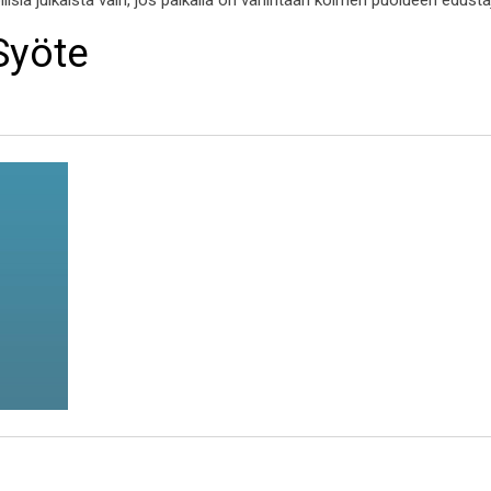
ollisia julkaista vain, jos paikalla on vähintään kolmen puolueen edust
Syöte