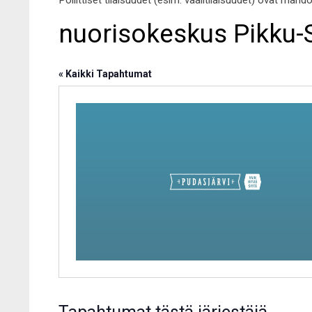
Poliittiset tilaisuudet (esim. vaalitilaisuudet) ovat mahd
nuorisokeskus Pikku-
« Kaikki Tapahtumat