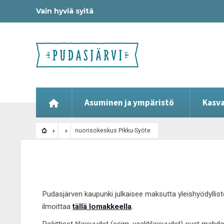
Vain hyviä syitä
Asuminen ja ympäristö
Kasva
nuorisokeskus Pikku-Syöte
Pudasjärven kaupunki julkaisee maksutta yleishyödyllist
ilmoittaa
tällä lomakkeella
.