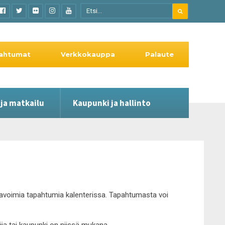
ahtumat
Verkkokauppa
Palaute
 ja matkailu
Kaupunki ja hallinto
le avoimia tapahtumia kalenterissa. Tapahtumasta voi