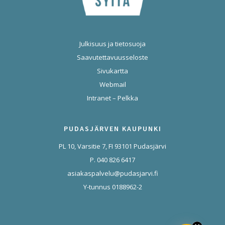
Julkisuus ja tietosuoja
Saavutettavuusseloste
Sivukartta
Webmail
Intranet – Pelkka
PUDASJÄRVEN KAUPUNKI
PL 10, Varsitie 7, FI 93101 Pudasjärvi
P. 040 826 6417
asiakaspalvelu@pudasjarvi.fi
Y-tunnus 0188962-2