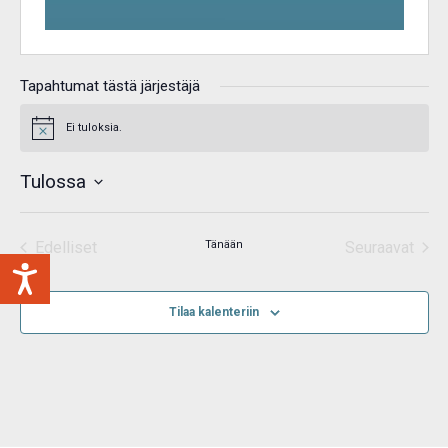
Tapahtumat tästä järjestäjä
Ei tuloksia.
Notice
Tulossa
Valitse
päivä.
Edelliset
Tänään
Seuraavat
Tapahtumat
Tapahtum
Tilaa kalenteriin