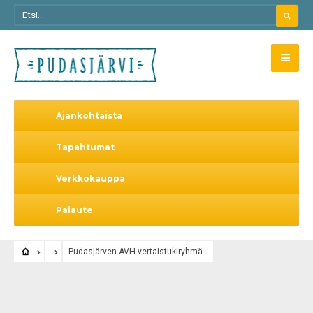
Ajankohtaista
Tapahtumat
Verkkokauppa
Palaute
Pudasjärven AVH-vertaistukiryhmä