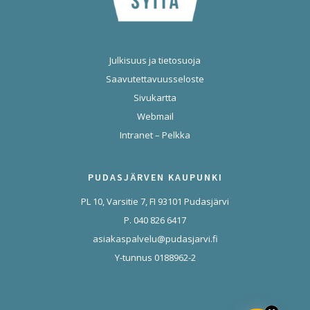
Julkisuus ja tietosuoja
Saavutettavuusseloste
Sivukartta
Webmail
Intranet – Pelkka
PUDASJÄRVEN KAUPUNKI
PL 10, Varsitie 7, FI 93101 Pudasjärvi
P. 040 826 6417
asiakaspalvelu@pudasjarvi.fi
Y-tunnus 0188962-2