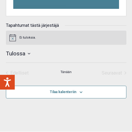
Tapahtumat tästä järjestäjä
Ei tuloksia.
Notice
Tulossa
Valitse
päivä.
Edelliset
Tänään
Seuraavat
Tapahtumat
Tapahtum
Tilaa kalenteriin