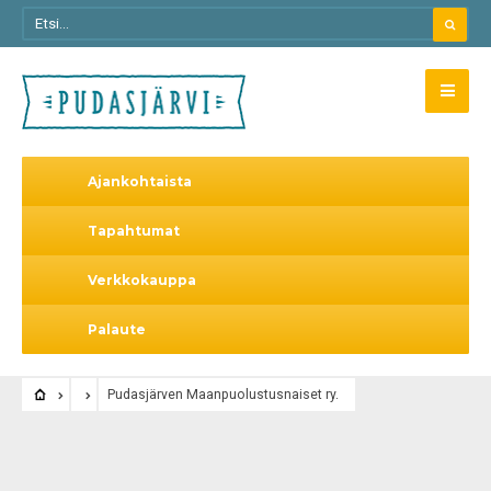
Ajankohtaista
Tapahtumat
Verkkokauppa
Palaute
Pudasjärven Maanpuolustusnaiset ry.