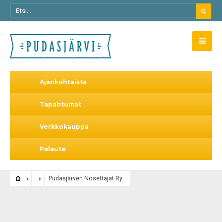
Ajankohtaista
Tapahtumat
Verkkokauppa
Palaute
Pudasjärven Nosettajat Ry