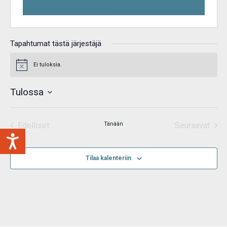
Tapahtumat tästä järjestäjä
Ei tuloksia.
Notice
Tulossa
Valitse
päivä.
Edelliset
Tänään
Seuraavat
Tapahtumat
Tapahtum
Tilaa kalenteriin