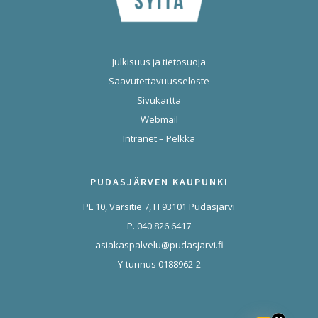
Julkisuus ja tietosuoja
Saavutettavuusseloste
Sivukartta
Webmail
Intranet – Pelkka
PUDASJÄRVEN KAUPUNKI
PL 10, Varsitie 7, FI 93101 Pudasjärvi
P. 040 826 6417
asiakaspalvelu@pudasjarvi.fi
Y-tunnus 0188962-2