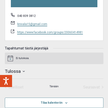
Puhelin
040 839 3812
Sähköposti
knivala15@gmail.com
WWW-
https://www.facebook.com/groups/20060414981
sivusto
Tapahtumat tästä järjestäjä
Ei tuloksia.
Notice
Tulossa
Valitse
päivä.
Edelliset
Tänään
Seuraavat
Tapahtumat
Tapahtum
Tilaa kalenteriin