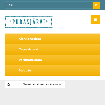
Ajankohtaista
Tapahtumat
Verkkokauppa
Palaute
Sarakylän alueen kyläseura ry