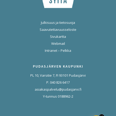
Julkisuus ja tietosuoja
Saavutettavuusseloste
Sivukartta
Webmail
Intranet – Pelkka
PUDASJÄRVEN KAUPUNKI
PL 10, Varsitie 7, FI 93101 Pudasjärvi
P. 040 826 6417
asiakaspalvelu@pudasjarvi.fi
Y-tunnus 0188962-2