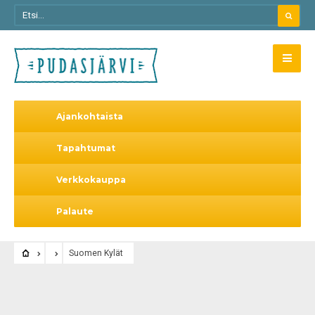
Ajankohtaista
Tapahtumat
Verkkokauppa
Palaute
Suomen Kylät