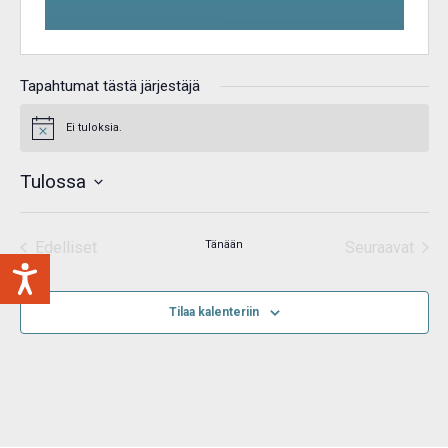
Tapahtumat tästä järjestäjä
Ei tuloksia.
Notice
Tulossa
Valitse
päivä.
Edelliset
Tänään
Seuraavat
Tapahtumat
Tapahtum
Tilaa kalenteriin