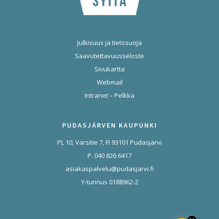
Julkisuus ja tietosuoja
Saavutettavuusseloste
Sivukartta
Webmail
Intranet – Pelkka
PUDASJÄRVEN KAUPUNKI
PL 10, Varsitie 7, FI 93101 Pudasjärvi
P. 040 826 6417
asiakaspalvelu@pudasjarvi.fi
Y-tunnus 0188962-2