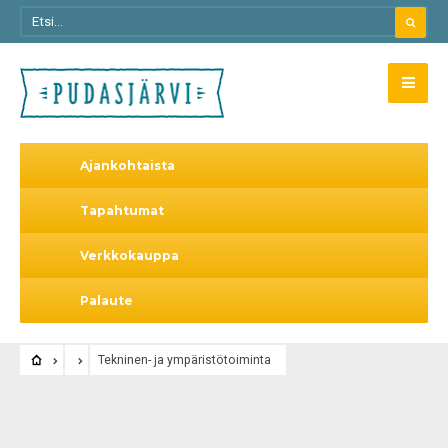
Ajankohtaista
Tapahtumat
Verkkokauppa
Palaute
Tekninen- ja ympäristötoiminta