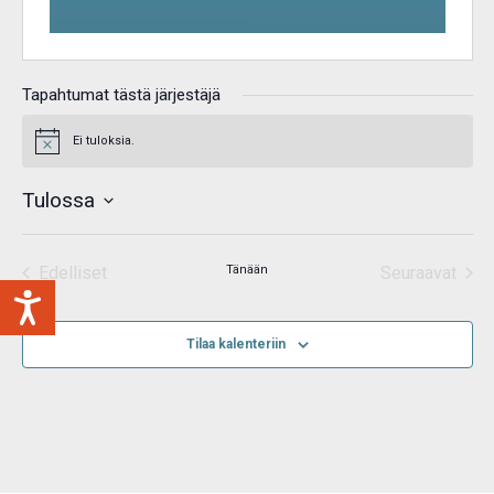
Tapahtumat tästä järjestäjä
Ei tuloksia.
Notice
Tulossa
Valitse
päivä.
Edelliset
Tänään
Seuraavat
Tapahtumat
Tapahtum
Tilaa kalenteriin