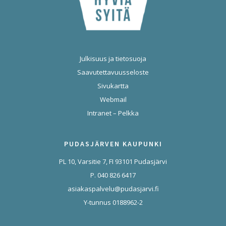
Julkisuus ja tietosuoja
Saavutettavuusseloste
Sivukartta
Webmail
Intranet – Pelkka
PUDASJÄRVEN KAUPUNKI
PL 10, Varsitie 7, FI 93101 Pudasjärvi
P. 040 826 6417
asiakaspalvelu@pudasjarvi.fi
Y-tunnus 0188962-2