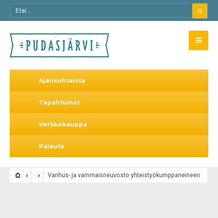
Ajankohtaista
Tapahtumat
Verkkokauppa
Palaute
Vanhus- ja vammaisneuvosto yhteistyökumppaneineen