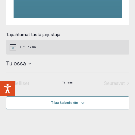
Tapahtumat tästä järjestäjä
Ei tuloksia.
Notice
Tulossa
Valitse
päivä.
Edelliset
Tänään
Seuraavat
Tapahtumat
Tapahtum
Tilaa kalenteriin