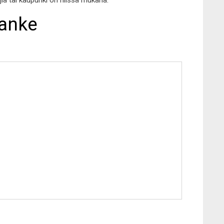
ajia tai kaupunki on niissä mukana.
hanke