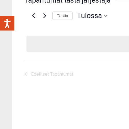
Tapahtumat tästä järjestäjä
Tulossa
Tänään
Valitse
päivä.
Edelliset
Tapahtumat