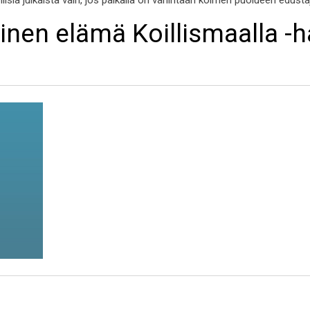
ollisia julkaista vain, jos paikalla on vähintään kolmen puolueen edust
inen elämä Koillismaalla -