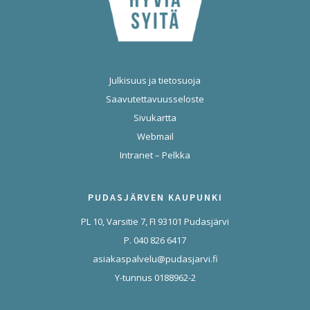
Julkisuus ja tietosuoja
Saavutettavuusseloste
Sivukartta
Webmail
Intranet – Pelkka
PUDASJÄRVEN KAUPUNKI
PL 10, Varsitie 7, FI 93101 Pudasjärvi
P. 040 826 6417
asiakaspalvelu@pudasjarvi.fi
Y-tunnus 0188962-2