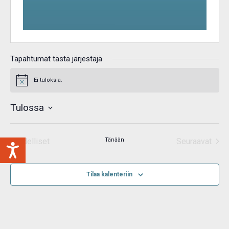
Tapahtumat tästä järjestäjä
Ei tuloksia.
Notice
Tulossa
Valitse
päivä.
Edelliset
Tänään
Seuraavat
Tapahtumat
Tapahtum
Tilaa kalenteriin