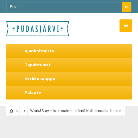
Ajankohtaista
Tapahtumat
Verkkokauppa
Palaute
Work&Stay – kokonainen elämä Koillismaalla -hanke