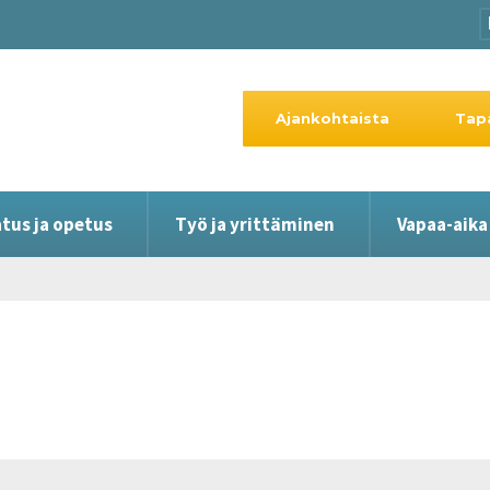
Ajankohtaista
Tap
tus ja opetus
Työ ja yrittäminen
Vapaa-aika