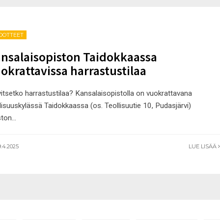
EDOTTEET
nsalaisopiston Taidokkaassa
okrattavissa harrastustilaa
vitsetko harrastustilaa? Kansalaisopistolla on vuokrattavana
lisuuskylässä Taidokkaassa (os. Teollisuutie 10, Pudasjärvi)
ston
...
9.4.2025
LUE LISÄÄ