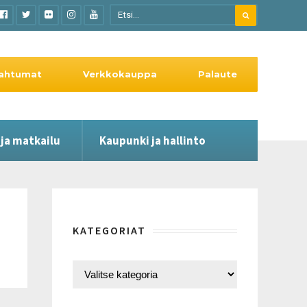
ahtumat
Verkkokauppa
Palaute
 ja matkailu
Kaupunki ja hallinto
KATEGORIAT