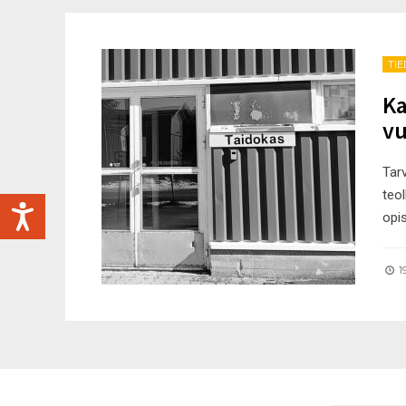
TI
Ka
vu
Tar
teol
opi
1