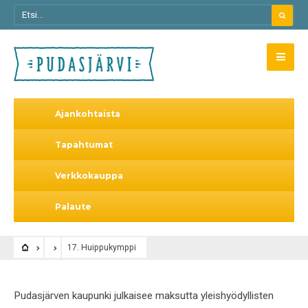
Ajankohtaista
Tapahtumat
Verkkokauppa
Palaute
17. Huippukymppi
Pudasjärven kaupunki julkaisee maksutta yleishyödyllisten