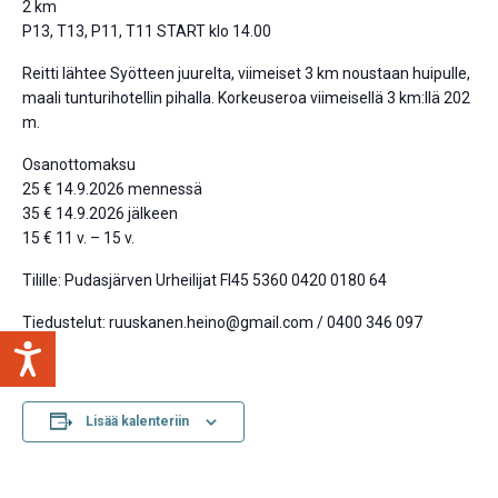
2 km
P13, T13, P11, T11 START klo 14.00
Reitti lähtee Syötteen juurelta, viimeiset 3 km noustaan huipulle,
maali tunturihotellin pihalla. Korkeuseroa viimeisellä 3 km:llä 202
m.
Osanottomaksu
25 € 14.9.2026 mennessä
35 € 14.9.2026 jälkeen
15 € 11 v. – 15 v.
Tilille: Pudasjärven Urheilijat FI45 5360 0420 0180 64
Tiedustelut: ruuskanen.heino@gmail.com / 0400 346 097
Lisää kalenteriin