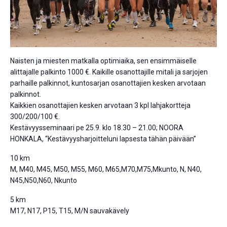
Naisten ja miesten matkalla optimiaika, sen ensimmäiselle
alittajalle palkinto 1000 €. Kaikille osanottajille mitali ja sarjojen
parhaille palkinnot, kuntosarjan osanottajien kesken arvotaan
palkinnot.
Kaikkien osanottajien kesken arvotaan 3 kpl lahjakortteja
300/200/100 €.
Kestävyysseminaari pe 25.9. klo 18.30 – 21.00; NOORA
HONKALA, “Kestävyysharjoitteluni lapsesta tähän päivään”
10 km
M, M40, M45, M50, M55, M60, M65,M70,M75,Mkunto, N, N40,
N45,N50,N60, Nkunto
5 km
M17, N17, P15, T15, M/N sauvakävely