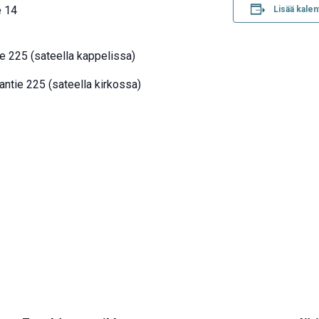
e 14
Lisää kalen
ie 225 (sateella kappelissa)
antie 225 (sateella kirkossa)