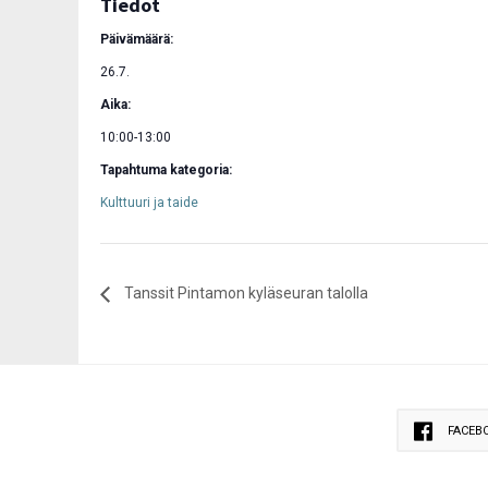
Tiedot
Päivämäärä:
26.7.
Aika:
10:00-13:00
Tapahtuma kategoria:
Kulttuuri ja taide
Tanssit Pintamon kyläseuran talolla
FACEB