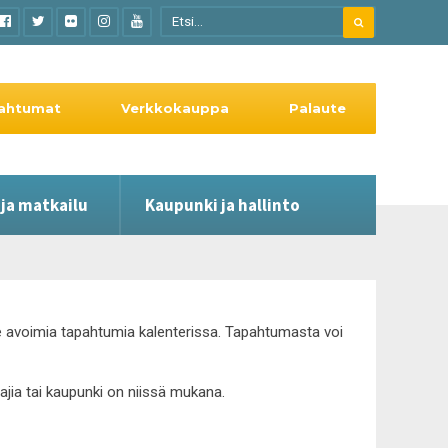
ahtumat
Verkkokauppa
Palaute
 ja matkailu
Kaupunki ja hallinto
lle avoimia tapahtumia kalenterissa. Tapahtumasta voi
tajia tai kaupunki on niissä mukana.