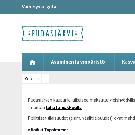
Vain hyviä syitä
Asuminen ja ympäristö
Kasva
Pudasjärven kaupunki julkaisee maksutta yleishyödyllis
ilmoittaa
tällä lomakkeella
.
Poliittiset tilaisuudet (esim. vaalitilaisuudet) ovat ma
« Kaikki Tapahtumat