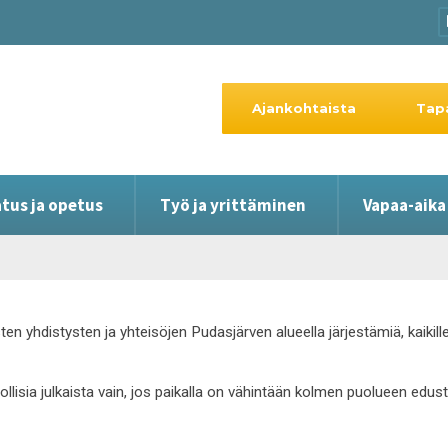
Ajankohtaista
Tap
tus ja opetus
Työ ja yrittäminen
Vapaa-aika
ten yhdistysten ja yhteisöjen Pudasjärven alueella järjestämiä, kaiki
hdollisia julkaista vain, jos paikalla on vähintään kolmen puolueen edus