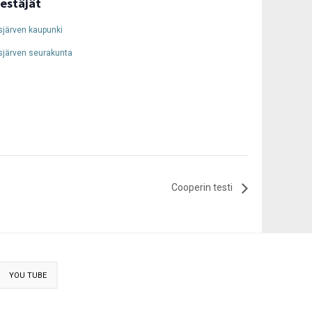
jestäjät
järven kaupunki
sjärven seurakunta
Cooperin testi
YOU TUBE