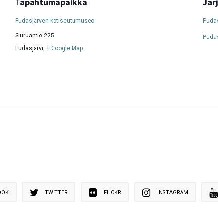
Tapahtumapaikka
Jär
Pudasjärven kotiseutumuseo
Pudas
Siuruantie 225
Puda
Pudasjärvi
,
+ Google Map
OOK
TWITTER
FLICKR
INSTAGRAM