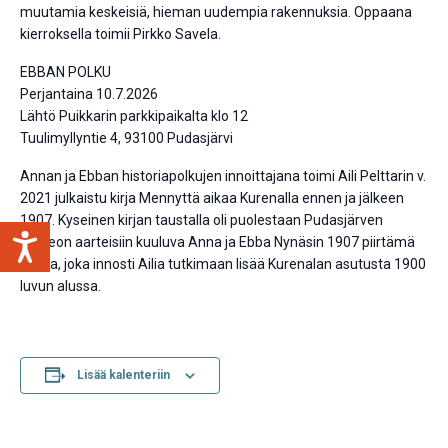
muutamia keskeisiä, hieman uudempia rakennuksia. Oppaana
kierroksella toimii Pirkko Savela.
EBBAN POLKU
Perjantaina 10.7.2026
Lähtö Puikkarin parkkipaikalta klo 12
Tuulimyllyntie 4, 93100 Pudasjärvi
Annan ja Ebban historiapolkujen innoittajana toimi Aili Pelttarin v.
2021 julkaistu kirja Mennyttä aikaa Kurenalla ennen ja jälkeen
1907. Kyseinen kirjan taustalla oli puolestaan Pudasjärven
museon aarteisiin kuuluva Anna ja Ebba Nynäsin 1907 piirtämä
kartta, joka innosti Ailia tutkimaan lisää Kurenalan asutusta 1900
luvun alussa.
Lisää kalenteriin