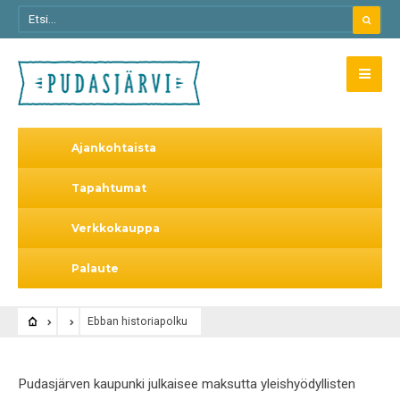
Ajankohtaista
Tapahtumat
Verkkokauppa
Palaute
Ebban historiapolku
Pudasjärven kaupunki julkaisee maksutta yleishyödyllisten