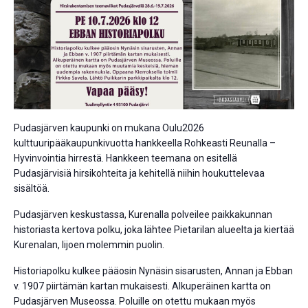
Pudasjärven kaupunki on mukana Oulu2026
kulttuuripääkaupunkivuotta hankkeella Rohkeasti Reunalla –
Hyvinvointia hirrestä. Hankkeen teemana on esitellä
Pudasjärvisiä hirsikohteita ja kehitellä niihin houkuttelevaa
sisältöä.
Pudasjärven keskustassa, Kurenalla polveilee paikkakunnan
historiasta kertova polku, joka lähtee Pietarilan alueelta ja kiertää
Kurenalan, Iijoen molemmin puolin.
Historiapolku kulkee pääosin Nynäsin sisarusten, Annan ja Ebban
v. 1907 piirtämän kartan mukaisesti. Alkuperäinen kartta on
Pudasjärven Museossa. Poluille on otettu mukaan myös