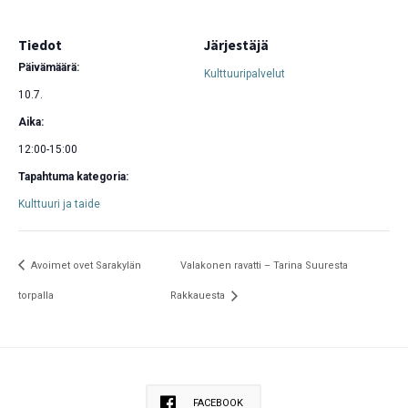
Tiedot
Järjestäjä
Päivämäärä:
Kulttuuripalvelut
10.7.
Aika:
12:00-15:00
Tapahtuma kategoria:
Kulttuuri ja taide
Avoimet ovet Sarakylän
Valakonen ravatti – Tarina Suuresta
torpalla
Rakkauesta
FACEBOOK