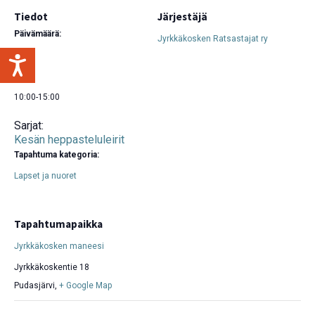
Tiedot
Järjestäjä
Päivämäärä:
Jyrkkäkosken Ratsastajat ry
16.7.
Aika:
10:00-15:00
Sarjat:
Kesän heppasteluleirit
Tapahtuma kategoria:
Lapset ja nuoret
Tapahtumapaikka
Jyrkkäkosken maneesi
Jyrkkäkoskentie 18
Pudasjärvi
,
+ Google Map