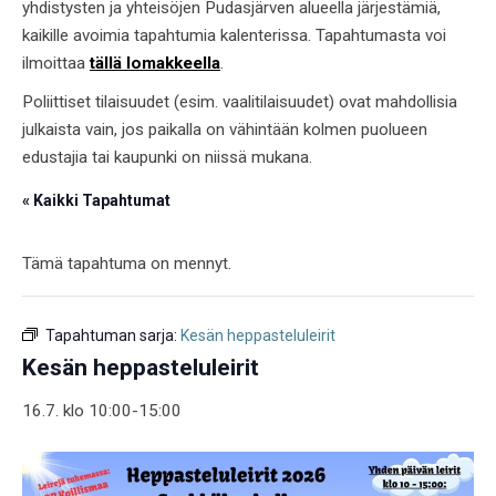
yhdistysten ja yhteisöjen Pudasjärven alueella järjestämiä,
kaikille avoimia tapahtumia kalenterissa. Tapahtumasta voi
ilmoittaa
tällä lomakkeella
.
Poliittiset tilaisuudet (esim. vaalitilaisuudet) ovat mahdollisia
julkaista vain, jos paikalla on vähintään kolmen puolueen
edustajia tai kaupunki on niissä mukana.
« Kaikki Tapahtumat
Tämä tapahtuma on mennyt.
Tapahtuman sarja:
Kesän heppasteluleirit
Kesän heppasteluleirit
16.7. klo 10:00
-
15:00