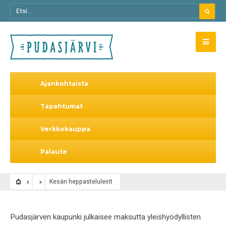
Ajankohtaista
Tapahtumat
Verkkokauppa
Palaute
Kesän heppasteluleirit
Pudasjärven kaupunki julkaisee maksutta yleishyödyllisten