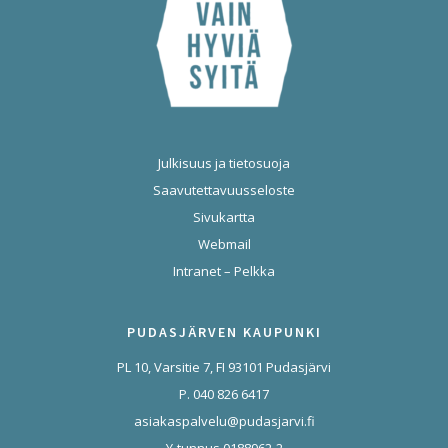
Julkisuus ja tietosuoja
Saavutettavuusseloste
Sivukartta
Webmail
Intranet – Pelkka
PUDASJÄRVEN KAUPUNKI
PL 10, Varsitie 7, FI 93101 Pudasjärvi
P. 040 826 6417
asiakaspalvelu@pudasjarvi.fi
Y-tunnus 0188962-2