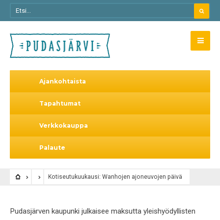
Ajankohtaista
Tapahtumat
Verkkokauppa
Palaute
Kotiseutukuukausi: Wanhojen ajoneuvojen päivä
Pudasjärven kaupunki julkaisee maksutta yleishyödyllisten