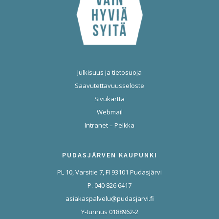
Julkisuus ja tietosuoja
Saavutettavuusseloste
Sivukartta
Webmail
Intranet – Pelkka
PUDASJÄRVEN KAUPUNKI
PL 10, Varsitie 7, FI 93101 Pudasjärvi
P. 040 826 6417
asiakaspalvelu@pudasjarvi.fi
Y-tunnus 0188962-2