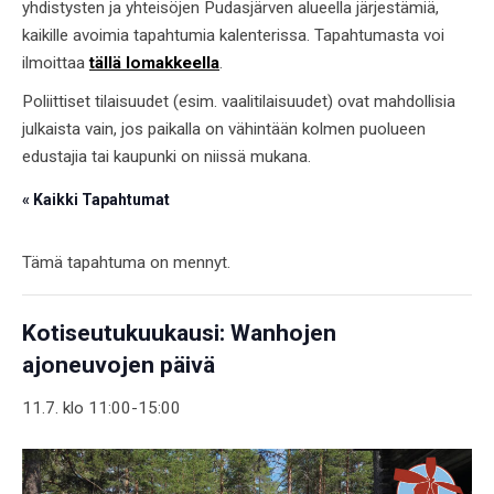
yhdistysten ja yhteisöjen Pudasjärven alueella järjestämiä,
kaikille avoimia tapahtumia kalenterissa. Tapahtumasta voi
ilmoittaa
tällä lomakkeella
.
Poliittiset tilaisuudet (esim. vaalitilaisuudet) ovat mahdollisia
julkaista vain, jos paikalla on vähintään kolmen puolueen
edustajia tai kaupunki on niissä mukana.
« Kaikki Tapahtumat
Tämä tapahtuma on mennyt.
Kotiseutukuukausi: Wanhojen
ajoneuvojen päivä
11.7. klo 11:00
-
15:00