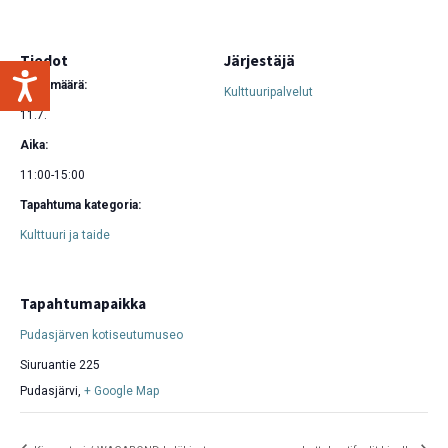
Tiedot
Järjestäjä
Päivämäärä:
Kulttuuripalvelut
11.7.
Aika:
11:00-15:00
Tapahtuma kategoria:
Kulttuuri ja taide
Tapahtumapaikka
Pudasjärven kotiseutumuseo
Siuruantie 225
Pudasjärvi
,
+ Google Map