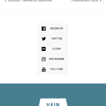
Kirpputori / WAGABOND kyläkiertue
Lettukestifaalit Livolla
FACEBOOK
TWITTER
FLICKR
INSTAGRAM
YOU TUBE