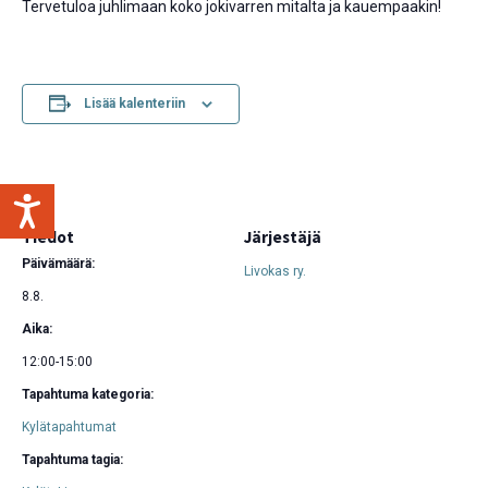
Tervetuloa juhlimaan koko jokivarren mitalta ja kauempaakin!
Lisää kalenteriin
Tiedot
Järjestäjä
Päivämäärä:
Livokas ry.
8.8.
Aika:
12:00-15:00
Tapahtuma kategoria:
Kylätapahtumat
Tapahtuma tagia: