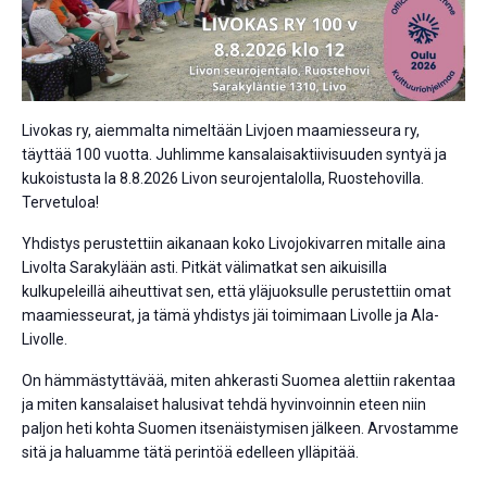
Livokas ry, aiemmalta nimeltään Livjoen maamiesseura ry,
täyttää 100 vuotta. Juhlimme kansalaisaktiivisuuden syntyä ja
kukoistusta la 8.8.2026 Livon seurojentalolla, Ruostehovilla.
Tervetuloa!
Yhdistys perustettiin aikanaan koko Livojokivarren mitalle aina
Livolta Sarakylään asti. Pitkät välimatkat sen aikuisilla
kulkupeleillä aiheuttivat sen, että yläjuoksulle perustettiin omat
maamiesseurat, ja tämä yhdistys jäi toimimaan Livolle ja Ala-
Livolle.
On hämmästyttävää, miten ahkerasti Suomea alettiin rakentaa
ja miten kansalaiset halusivat tehdä hyvinvoinnin eteen niin
paljon heti kohta Suomen itsenäistymisen jälkeen. Arvostamme
sitä ja haluamme tätä perintöä edelleen ylläpitää.