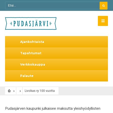
Ajankohtaista
Tapahtumat
Verkkokauppa
Palaute
Livokas ry 100 vuotta
Pudasjärven kaupunki julkaisee maksutta yleishyödyllisten