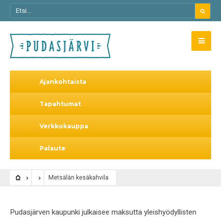
Ajankohtaista
Tapahtumat
Verkkokauppa
Palaute
Metsälän kesäkahvila
Pudasjärven kaupunki julkaisee maksutta yleishyödyllisten