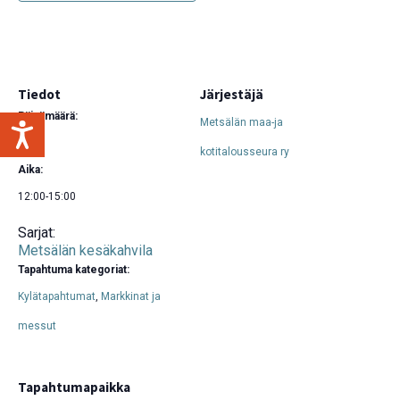
Tiedot
Järjestäjä
Päivämäärä:
Metsälän maa-ja
15.7.
kotitalousseura ry
Aika:
12:00-15:00
Sarjat:
Metsälän kesäkahvila
Tapahtuma kategoriat:
Kylätapahtumat
,
Markkinat ja
messut
Tapahtumapaikka