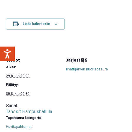
Lisää kalenteriin
Tiedot
Järjestäjä
Alkaa:
Iinattijärven nuorisoseura
29.8. klo 20:00
Päättyy:
30.8. klo 00:30
Sarjat:
Tanssit Hampushallilla
Tapahtuma kategoria:
Huvitapahtumat