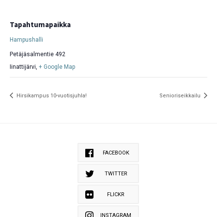
Tapahtumapaikka
Hampushalli
Petäjäsalmentie 492
Iinattijärvi
,
+ Google Map
Hirsikampus 10-vuotisjuhla!
Senioriseikkailu
FACEBOOK
TWITTER
FLICKR
INSTAGRAM