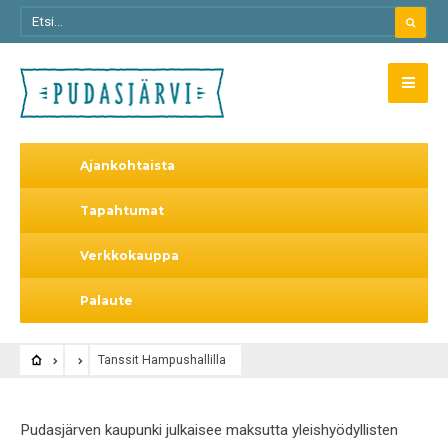
Ajankohtaista
Tapahtumat
Verkkokauppa
Palaute
Tanssit Hampushallilla
Pudasjärven kaupunki julkaisee maksutta yleishyödyllisten