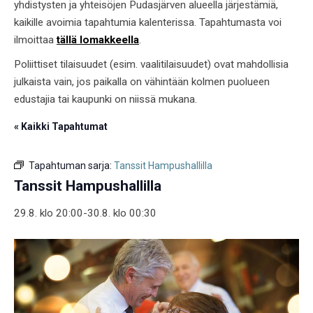
yhdistysten ja yhteisöjen Pudasjärven alueella järjestämiä,
kaikille avoimia tapahtumia kalenterissa. Tapahtumasta voi
ilmoittaa
tällä lomakkeella
.
Poliittiset tilaisuudet (esim. vaalitilaisuudet) ovat mahdollisia
julkaista vain, jos paikalla on vähintään kolmen puolueen
edustajia tai kaupunki on niissä mukana.
« Kaikki Tapahtumat
Tapahtuman sarja:
Tanssit Hampushallilla
Tanssit Hampushallilla
29.8. klo 20:00
-
30.8. klo 00:30