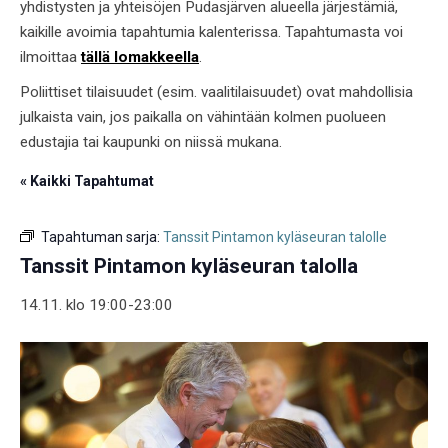
yhdistysten ja yhteisöjen Pudasjärven alueella järjestämiä,
kaikille avoimia tapahtumia kalenterissa. Tapahtumasta voi
ilmoittaa
tällä lomakkeella
.
Poliittiset tilaisuudet (esim. vaalitilaisuudet) ovat mahdollisia
julkaista vain, jos paikalla on vähintään kolmen puolueen
edustajia tai kaupunki on niissä mukana.
« Kaikki Tapahtumat
Tapahtuman sarja:
Tanssit Pintamon kyläseuran talolle
Tanssit Pintamon kyläseuran talolla
14.11. klo 19:00
-
23:00