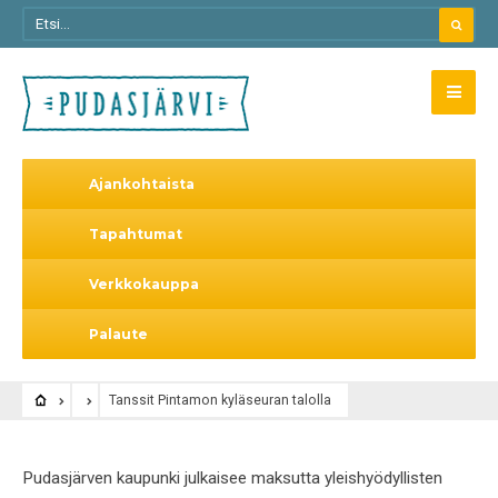
Ajankohtaista
Tapahtumat
Verkkokauppa
Palaute
Tanssit Pintamon kyläseuran talolla
Pudasjärven kaupunki julkaisee maksutta yleishyödyllisten