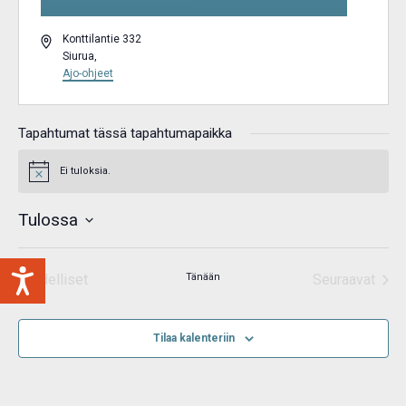
Osoite
Konttilantie 332
Siurua
,
Ajo-ohjeet
Tapahtumat tässä tapahtumapaikka
Ei tuloksia.
Notice
Tulossa
Valitse
päivä.
Edelliset
Tänään
Seuraavat
Tapahtumat
Tapahtum
Tilaa kalenteriin