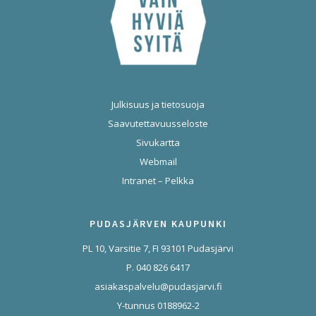
Julkisuus ja tietosuoja
Saavutettavuusseloste
Sivukartta
Webmail
Intranet – Pelkka
PUDASJÄRVEN KAUPUNKI
PL 10, Varsitie 7, FI 93101 Pudasjärvi
P. 040 826 6417
asiakaspalvelu@pudasjarvi.fi
Y-tunnus 0188962-2