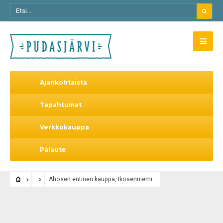
Ajankohtaista
Tapahtumat
Verkkokauppa
Palaute
Ahosen entinen kauppa, Ikosenniemi