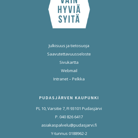
Julkisuus ja tietosuoja
Saavutettavuusseloste
Sivukartta
Webmail
Intranet – Pelkka
PUDASJÄRVEN KAUPUNKI
PL 10, Varsitie 7, FI 93101 Pudasjärvi
P. 040 826 6417
asiakaspalvelu@pudasjarvi.fi
Y-tunnus 0188962-2