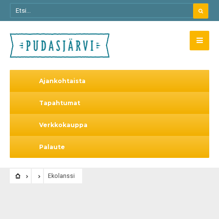
Ajankohtaista
Tapahtumat
Verkkokauppa
Palaute
Ekolanssi