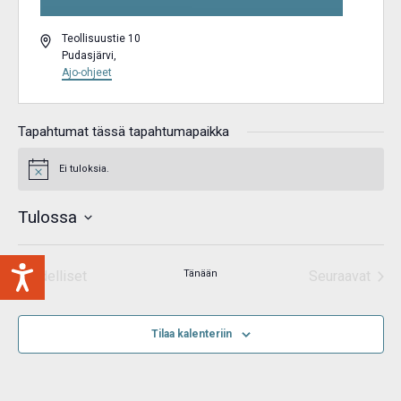
Osoite
Teollisuustie 10
Pudasjärvi
,
Ajo-ohjeet
Tapahtumat tässä tapahtumapaikka
Ei tuloksia.
Notice
Tulossa
Valitse
päivä.
Edelliset
Tänään
Seuraavat
Tapahtumat
Tapahtum
Tilaa kalenteriin