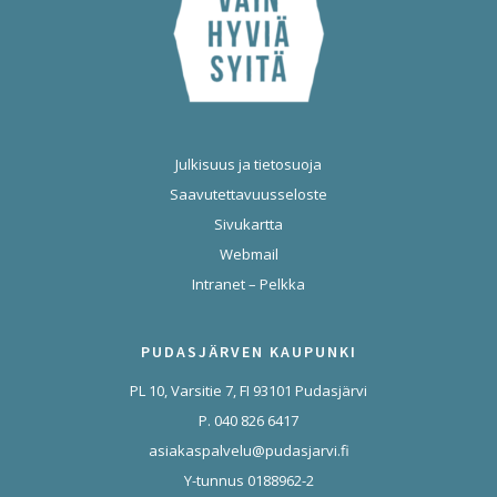
Julkisuus ja tietosuoja
Saavutettavuusseloste
Sivukartta
Webmail
Intranet – Pelkka
PUDASJÄRVEN KAUPUNKI
PL 10, Varsitie 7, FI 93101 Pudasjärvi
P. 040 826 6417
asiakaspalvelu@pudasjarvi.fi
Y-tunnus 0188962-2