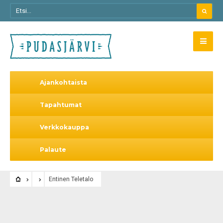
Ajankohtaista
Tapahtumat
Verkkokauppa
Palaute
Entinen Teletalo