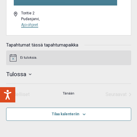
Osoite
Toritie 2
Pudasjarvi
,
Ajo-ohjeet
Tapahtumat tässä tapahtumapaikka
Ei tuloksia.
Notice
Tulossa
Valitse
päivä.
Edelliset
Tänään
Seuraavat
Tapahtumat
Tapahtum
Tilaa kalenteriin