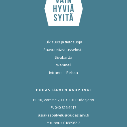
Julkisuus ja tietosuoja
Saavutettavuusseloste
Sivukartta
Webmail
Intranet – Pelkka
PUDASJÄRVEN KAUPUNKI
PL 10, Varsitie 7, FI 93101 Pudasjärvi
P. 040 826 6417
asiakaspalvelu@pudasjarvi.fi
Y-tunnus 0188962-2