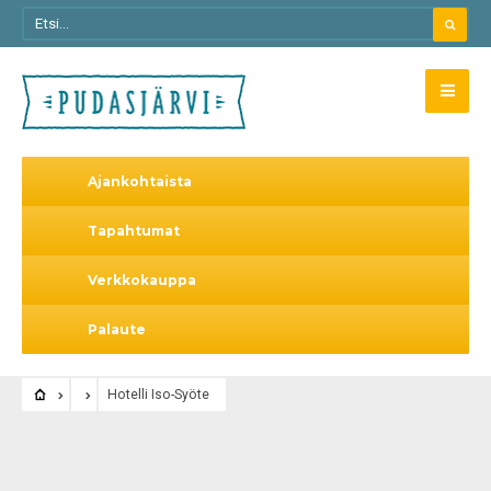
Ajankohtaista
Tapahtumat
Verkkokauppa
Palaute
Hotelli Iso-Syöte