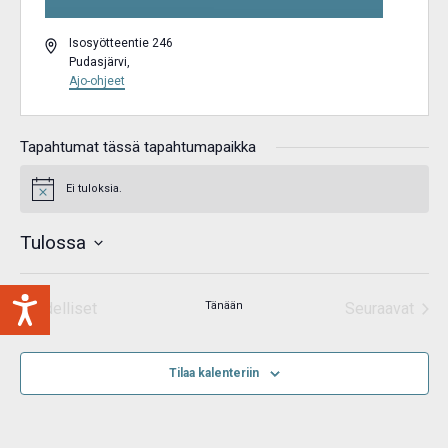
Osoite
Isosyötteentie 246
Pudasjärvi
,
Ajo-ohjeet
Tapahtumat tässä tapahtumapaikka
Ei tuloksia.
Notice
Tulossa
Valitse
päivä.
Edelliset
Tänään
Seuraavat
Tapahtumat
Tapahtum
Tilaa kalenteriin