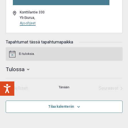
Osoite
Konttilantie 330
Yli-Siurua
,
Ajo-ohjeet
Tapahtumat tässä tapahtumapaikka
Ei tuloksia.
Notice
Tulossa
Valitse
päivä.
Edelliset
Tänään
Seuraavat
Tapahtumat
Tapahtum
Tilaa kalenteriin