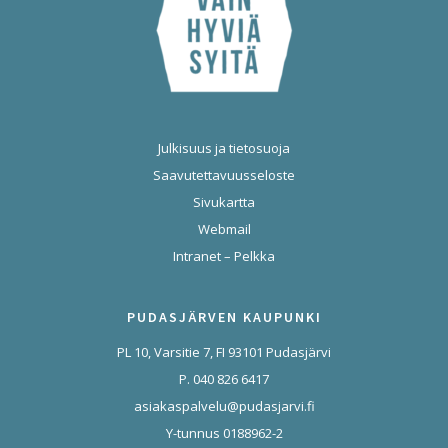
Julkisuus ja tietosuoja
Saavutettavuusseloste
Sivukartta
Webmail
Intranet – Pelkka
PUDASJÄRVEN KAUPUNKI
PL 10, Varsitie 7, FI 93101 Pudasjärvi
P. 040 826 6417
asiakaspalvelu@pudasjarvi.fi
Y-tunnus 0188962-2