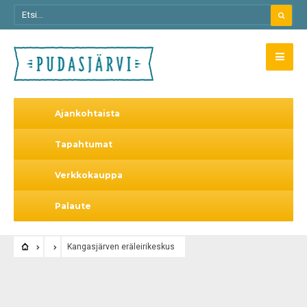
Ajankohtaista
Tapahtumat
Verkkokauppa
Palaute
Kangasjärven eräleirikeskus