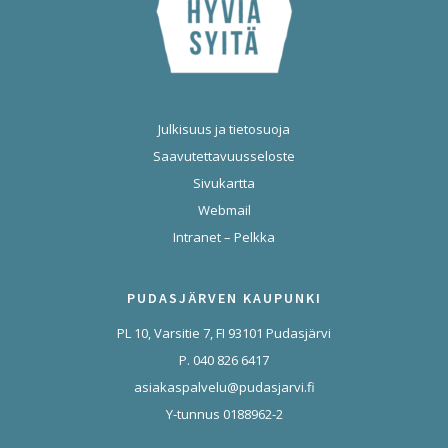
Julkisuus ja tietosuoja
Saavutettavuusseloste
Sivukartta
Webmail
Intranet – Pelkka
PUDASJÄRVEN KAUPUNKI
PL 10, Varsitie 7, FI 93101 Pudasjärvi
P. 040 826 6417
asiakaspalvelu@pudasjarvi.fi
Y-tunnus 0188962-2