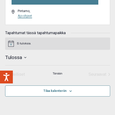
Osoite
Pintamo
,
Ajo-ohjeet
Tapahtumat tässä tapahtumapaikka
Ei tuloksia.
Notice
Tulossa
Valitse
päivä.
Edelliset
Tänään
Seuraavat
Tapahtumat
Tapahtum
Tilaa kalenteriin