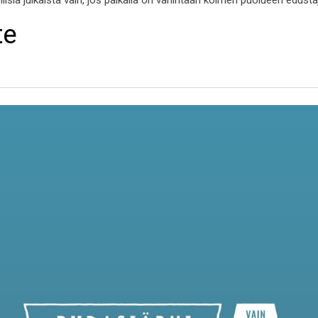
ollisia julkaista vain, jos paikalla on vähintään kolmen puolueen edust
te