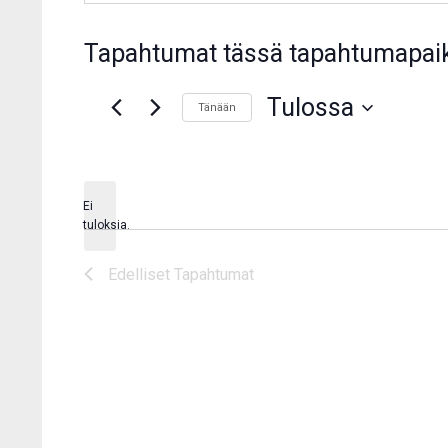
Tapahtumat tässä tapahtumapai
Tulossa
Tänään
Valitse
päivä.
Ei
Notice
tuloksia.
Edelliset
Tapahtumat