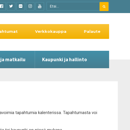
ahtumat
Verkkokauppa
Palaute
 ja matkailu
Kaupunki ja hallinto
le avoimia tapahtumia kalenterissa. Tapahtumasta voi