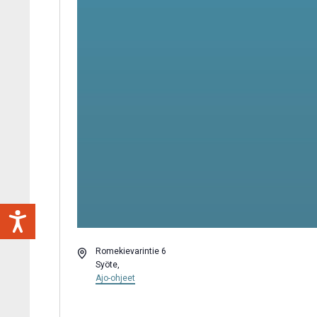
Osoite
Romekievarintie 6
Syöte
,
Ajo-ohjeet