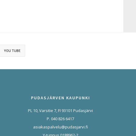
YOU TUBE
PUDASJÄRVEN KAUPUNKI
PL 10, Varsitie 7, FI 93101 Pudasjärvi
P. 040 826 6417
asiakaspalvelu@pudasjarvi.fi
Y-tunnus 0188962-2