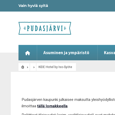
Vain hyviä syitä
Asuminen ja ympäristö
Kasva
KIDE Hotel by Iso-Syöte
Pudasjärven kaupunki julkaisee maksutta yleishyödyllist
ilmoittaa
tällä lomakkeella
.