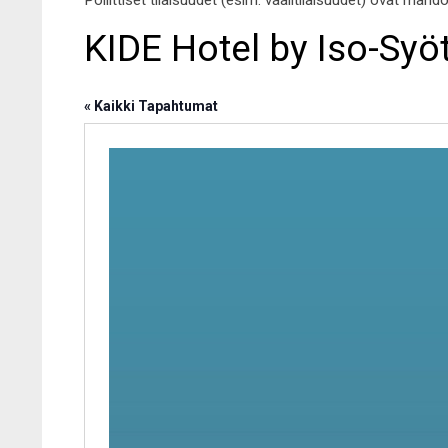
Poliittiset tilaisuudet (esim. vaalitilaisuudet) ovat mahd
KIDE Hotel by Iso-Syö
« Kaikki Tapahtumat