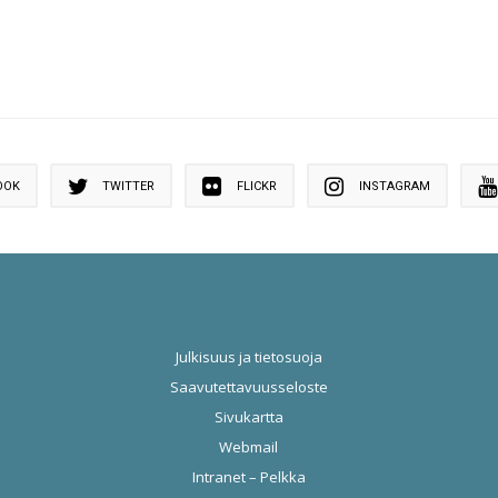
OOK
TWITTER
FLICKR
INSTAGRAM
Julkisuus ja tietosuoja
Saavutettavuusseloste
Sivukartta
Webmail
Intranet – Pelkka