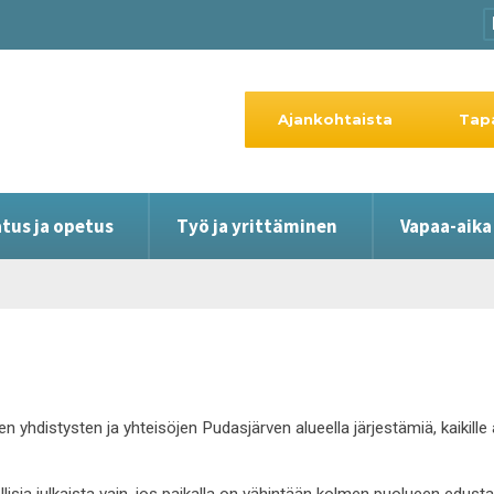
Ajankohtaista
Tap
tus ja opetus
Työ ja yrittäminen
Vapaa-aika
en yhdistysten ja yhteisöjen Pudasjärven alueella järjestämiä, kaikil