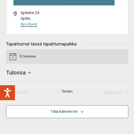
Osoite
Syötetie 24
Syöte
,
Ajo-ohjeet
Tapahtumat tässä tapahtumapaikka
Ei tuloksia.
Notice
Tulossa
Valitse
päivä.
Edelliset
Tänään
Seuraavat
Tapahtumat
Tapahtum
Tilaa kalenteriin