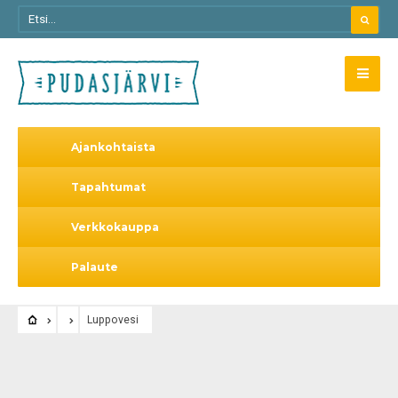
Ajankohtaista
Tapahtumat
Verkkokauppa
Palaute
Luppovesi