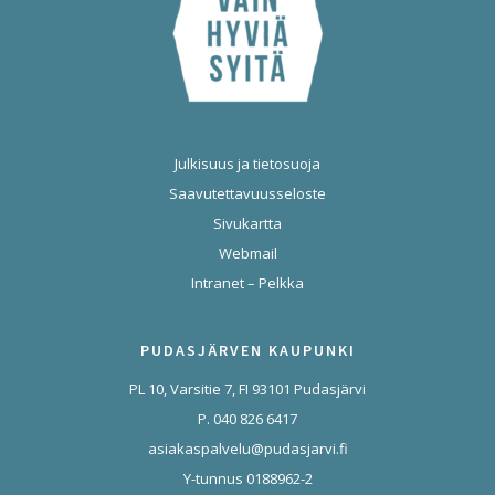
Julkisuus ja tietosuoja
Saavutettavuusseloste
Sivukartta
Webmail
Intranet – Pelkka
PUDASJÄRVEN KAUPUNKI
PL 10, Varsitie 7, FI 93101 Pudasjärvi
P. 040 826 6417
asiakaspalvelu@pudasjarvi.fi
Y-tunnus 0188962-2