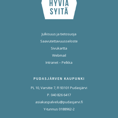
Julkisuus ja tietosuoja
Saavutettavuusseloste
Sivukartta
Webmail
Intranet – Pelkka
PUDASJÄRVEN KAUPUNKI
PL 10, Varsitie 7, FI 93101 Pudasjärvi
P. 040 826 6417
asiakaspalvelu@pudasjarvi.fi
Y-tunnus 0188962-2