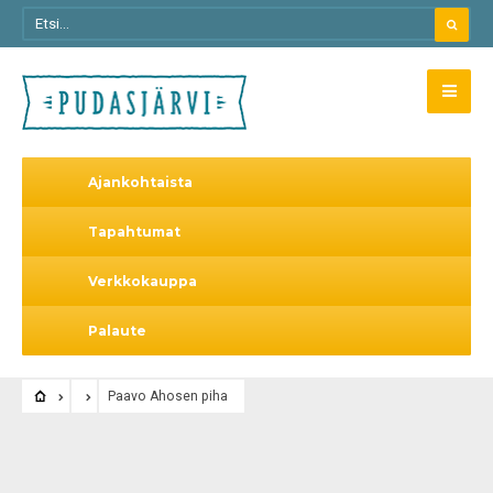
Ajankohtaista
Tapahtumat
Verkkokauppa
Palaute
Paavo Ahosen piha