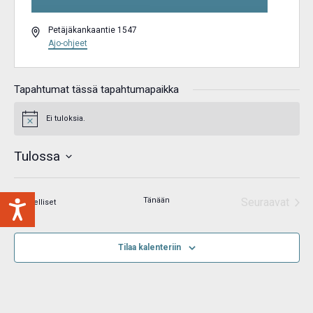
Osoite
Petäjäkankaantie 1547
Ajo-ohjeet
Tapahtumat tässä tapahtumapaikka
Ei tuloksia.
Notice
Tulossa
Valitse
päivä.
Tänään
Seuraavat
Tapahtumat
Edelliset
Tapahtum
Tilaa kalenteriin