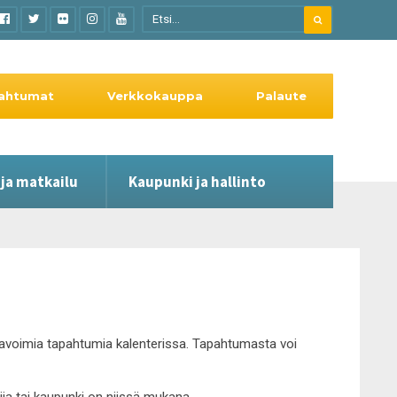
ahtumat
Verkkokauppa
Palaute
 ja matkailu
Kaupunki ja hallinto
le avoimia tapahtumia kalenterissa. Tapahtumasta voi