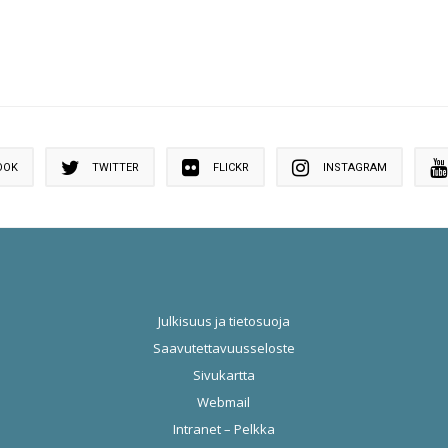
OOK
TWITTER
FLICKR
INSTAGRAM
Julkisuus ja tietosuoja
Saavutettavuusseloste
Sivukartta
Webmail
Intranet – Pelkka