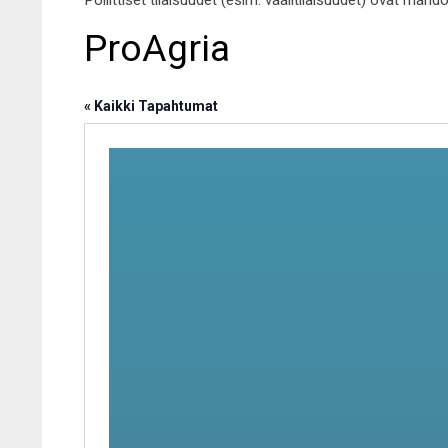
Poliittiset tilaisuudet (esim. vaalitilaisuudet) ovat mahd
ProAgria
« Kaikki Tapahtumat