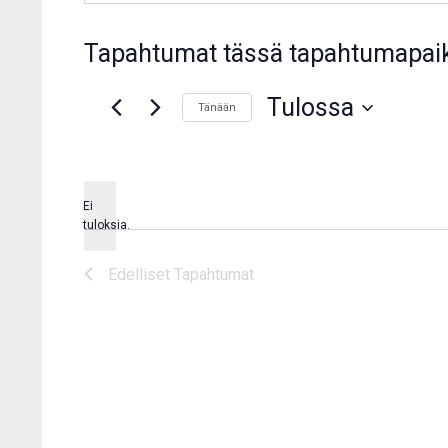
Tapahtumat tässä tapahtumapai
Tulossa
Tänään
Valitse
päivä.
Ei
Notice
tuloksia.
Edelliset
Tapahtumat