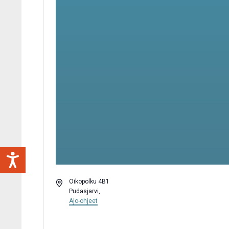
Osoite
Oikopolku 4B1
Pudasjarvi
,
Ajo-ohjeet