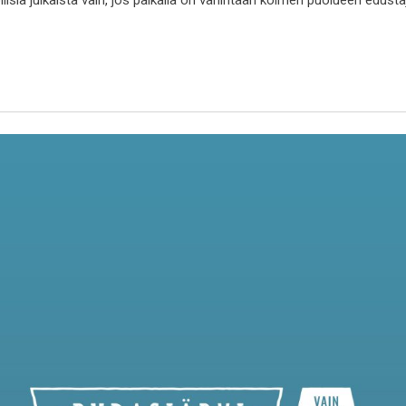
ollisia julkaista vain, jos paikalla on vähintään kolmen puolueen edust