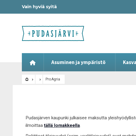
Vain hyviä syitä
Asuminen ja ympäristö
Kasva
ProAgria
Pudasjärven kaupunki julkaisee maksutta yleishyödyllist
ilmoittaa
tällä lomakkeella
.