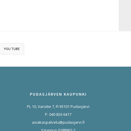
YOU TUBE
PUDASJÄRVEN KAUPUNKI
PL 10, Varsitie 7, FI 93101 Pudasjärvi
P. 040 826 6417
asiakaspalvelu@pudasjarvi.fi
Y-tunnus 0188962-2