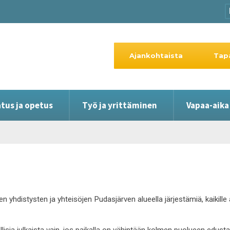
Ajankohtaista
Tap
tus ja opetus
Työ ja yrittäminen
Vapaa-aika
en yhdistysten ja yhteisöjen Pudasjärven alueella järjestämiä, kaikil