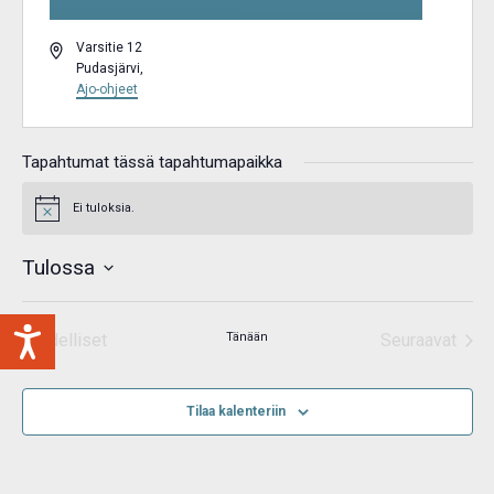
Osoite
Varsitie 12
Pudasjärvi
,
Ajo-ohjeet
Tapahtumat tässä tapahtumapaikka
Ei tuloksia.
Notice
Tulossa
Valitse
päivä.
Edelliset
Tänään
Seuraavat
Tapahtumat
Tapahtum
Tilaa kalenteriin