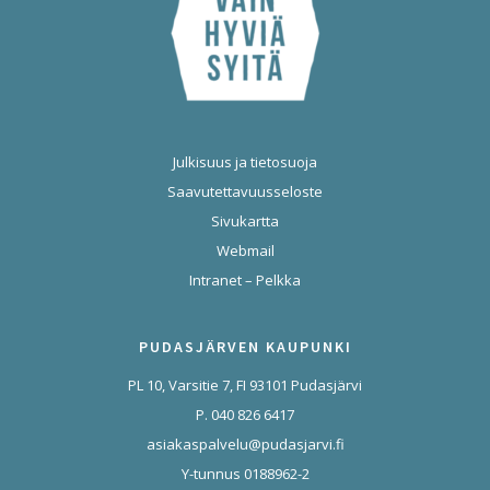
Julkisuus ja tietosuoja
Saavutettavuusseloste
Sivukartta
Webmail
Intranet – Pelkka
PUDASJÄRVEN KAUPUNKI
PL 10, Varsitie 7, FI 93101 Pudasjärvi
P. 040 826 6417
asiakaspalvelu@pudasjarvi.fi
Y-tunnus 0188962-2