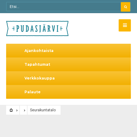
Ajankohtaista
Tapahtumat
Verkkokauppa
Palaute
Seurakuntatalo