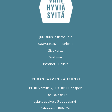
Julkisuus ja tietosuoja
Saavutettavuusseloste
Sivukartta
Webmail
Intranet – Pelkka
PUDASJÄRVEN KAUPUNKI
PL 10, Varsitie 7, FI 93101 Pudasjärvi
P. 040 826 6417
asiakaspalvelu@pudasjarvi.fi
Y-tunnus 0188962-2