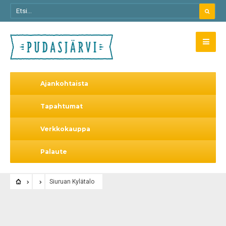
Ajankohtaista
Tapahtumat
Verkkokauppa
Palaute
Siuruan Kylätalo