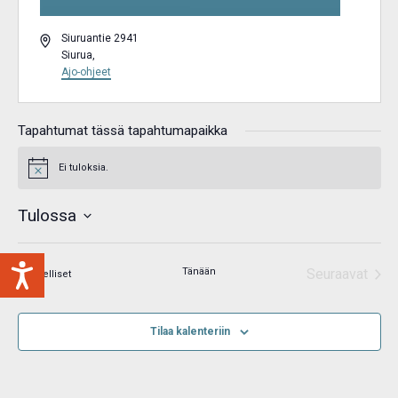
Osoite
Siuruantie 2941
Siurua
,
Ajo-ohjeet
Tapahtumat tässä tapahtumapaikka
Ei tuloksia.
Notice
Tulossa
Valitse
päivä.
Tänään
Seuraavat
Tapahtumat
Edelliset
Tapahtum
Tilaa kalenteriin