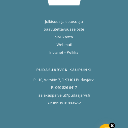
Julkisuus ja tietosuoja
Saavutettavuusseloste
Sivukartta
Webmail
Intranet – Pelkka
PUDASJÄRVEN KAUPUNKI
PL 10, Varsitie 7, FI 93101 Pudasjärvi
P. 040 826 6417
asiakaspalvelu@pudasjarvi.fi
Y-tunnus 0188962-2