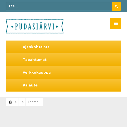
Ajankohtaista
Tapahtumat
Verkkokauppa
Palaute
Teams