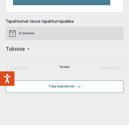
Tapahtumat tässä tapahtumapaikka
Ei tuloksia.
Notice
Tulossa
Valitse
päivä.
Edelliset
Tänään
Seuraavat
Tapahtumat
Tapahtum
Tilaa kalenteriin