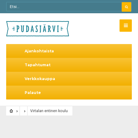
Ajankohtaista
Tapahtumat
Verkkokauppa
Palaute
Virtalan entinen koulu