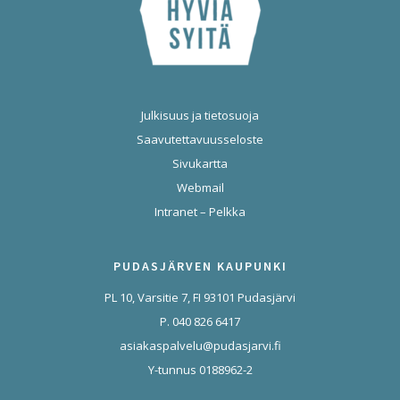
Julkisuus ja tietosuoja
Saavutettavuusseloste
Sivukartta
Webmail
Intranet – Pelkka
PUDASJÄRVEN KAUPUNKI
PL 10, Varsitie 7, FI 93101 Pudasjärvi
P. 040 826 6417
asiakaspalvelu@pudasjarvi.fi
Y-tunnus 0188962-2