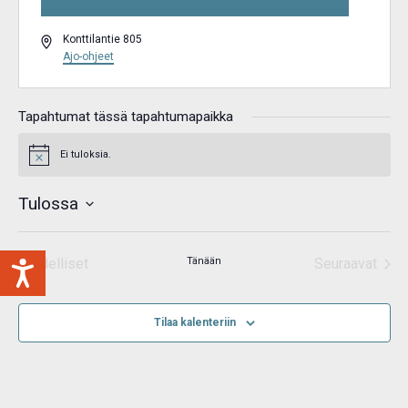
Osoite
Konttilantie 805
Ajo-ohjeet
Tapahtumat tässä tapahtumapaikka
Ei tuloksia.
Notice
Tulossa
Valitse
päivä.
Edelliset
Tänään
Seuraavat
Tapahtumat
Tapahtum
Tilaa kalenteriin