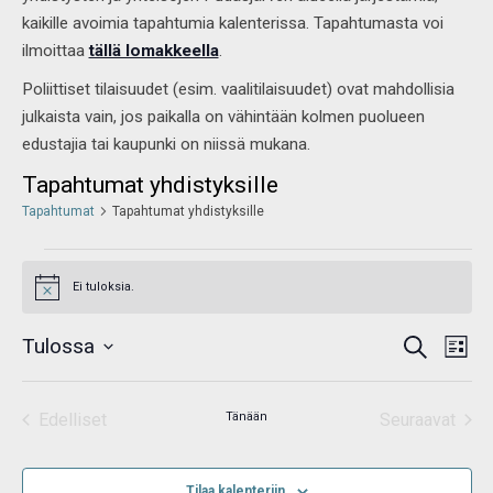
kaikille avoimia tapahtumia kalenterissa. Tapahtumasta voi
ilmoittaa
tällä lomakkeella
.
Poliittiset tilaisuudet (esim. vaalitilaisuudet) ovat mahdollisia
julkaista vain, jos paikalla on vähintään kolmen puolueen
edustajia tai kaupunki on niissä mukana.
Tapahtumat yhdistyksille
Tapahtumat
Tapahtumat yhdistyksille
Ei tuloksia.
Notice
Tapahtumat
Tap
Tulossa
Etsi
Etsi
Listaus
View
aja
Valitse
Navi
Näkymät
navigointi
päivä.
Edelliset
Tänään
Seuraavat
Tapahtumat
Tapahtum
Tilaa kalenteriin