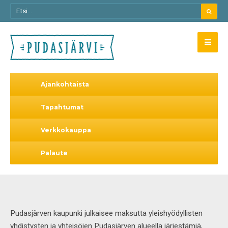
Ajankohtaista
Tapahtumat
Verkkokauppa
Palaute
Pudasjärven kaupunki julkaisee maksutta yleishyödyllisten
yhdistysten ja yhteisöjen Pudasjärven alueella järjestämiä,