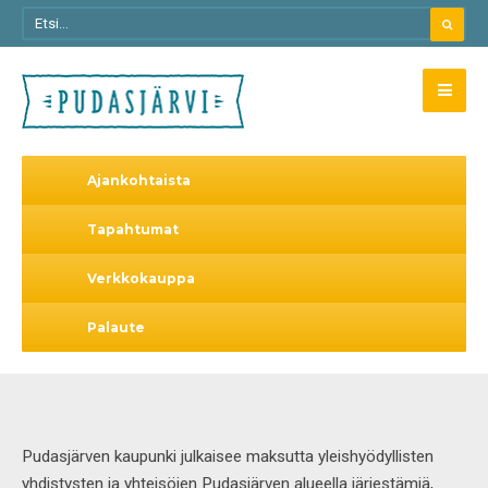
Ajankohtaista
Tapahtumat
Verkkokauppa
Palaute
Pudasjärven kaupunki julkaisee maksutta yleishyödyllisten
yhdistysten ja yhteisöjen Pudasjärven alueella järjestämiä,