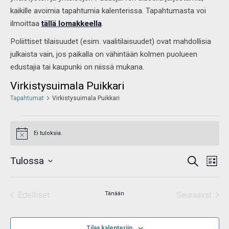
kaikille avoimia tapahtumia kalenterissa. Tapahtumasta voi
ilmoittaa
tällä lomakkeella
.
Poliittiset tilaisuudet (esim. vaalitilaisuudet) ovat mahdollisia
julkaista vain, jos paikalla on vähintään kolmen puolueen
edustajia tai kaupunki on niissä mukana.
Virkistysuimala Puikkari
Tapahtumat
Virkistysuimala Puikkari
Ei tuloksia.
Notice
Tapahtumat
Tap
Tulossa
Etsi
Etsi
Listaus
View
aja
Valitse
Navi
Näkymät
navigointi
päivä.
Edelliset
Tänään
Seuraavat
Tapahtumat
Tapahtum
Tilaa kalenteriin