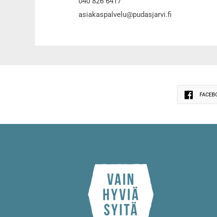
040 826 6417
asiakaspalvelu@pudasjarvi.fi
FACEB