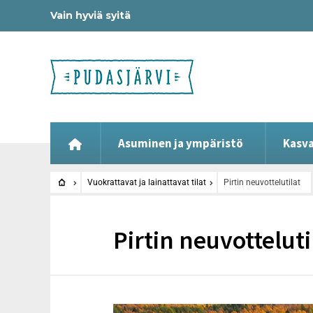
Vain hyviä syitä
Asuminen ja ympäristö
Kasva
Vuokrattavat ja lainattavat tilat
Pirtin neuvottelutilat
Pirtin neuvotteluti