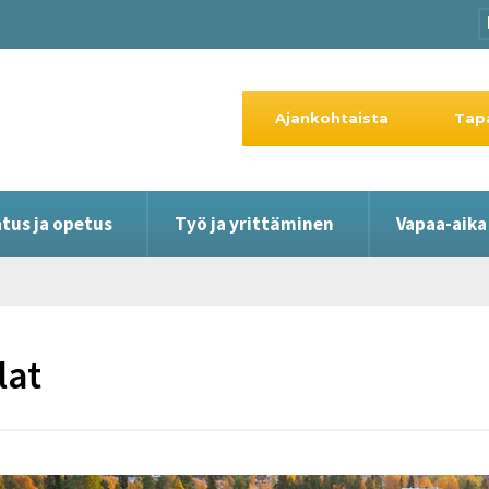
Ajankohtaista
Tap
tus ja opetus
Työ ja yrittäminen
Vapaa-aika
lat