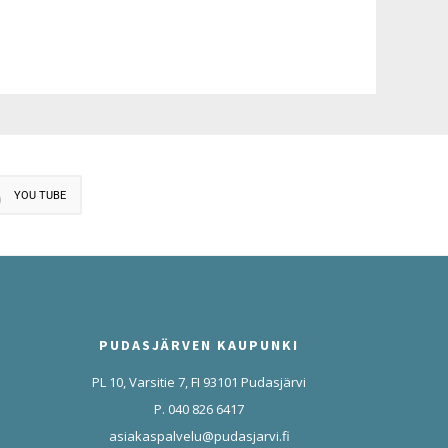
YOU TUBE
PUDASJÄRVEN KAUPUNKI
PL 10, Varsitie 7, FI 93101 Pudasjärvi
P. 040 826 6417
asiakaspalvelu@pudasjarvi.fi