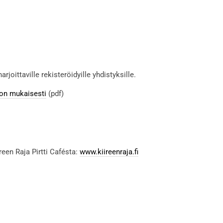
joittaville rekisteröidyille yhdistyksille.
on mukaisesti
(pdf)
ireen Raja Pirtti Cafésta:
www.kiireenraja.fi