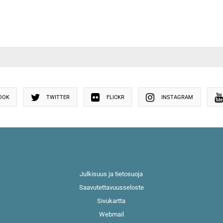
OOK
TWITTER
FLICKR
INSTAGRAM
Julkisuus ja tietosuoja
Saavutettavuusseloste
Sivukartta
Webmail