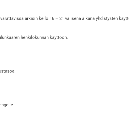
n varattavissa arkisin kello 16 – 21 välisenä aikana yhdistysten käy
 Oulunkaaren henkilökunnan käyttöön.
ustasoa.
engelle.