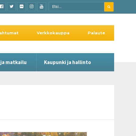
ahtumat
Verkkokauppa
Palaute
 ja matkailu
Kaupunki ja hallinto