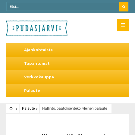
Ajankohtaista
Tapahtumat
Verkkokauppa
Palaute
Palaute
Hallinto, päätöksenteko, yleinen palaute