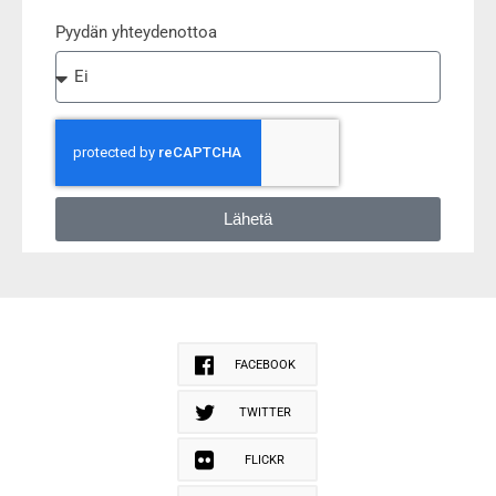
Pyydän yhteydenottoa
Lähetä
FACEBOOK
TWITTER
FLICKR