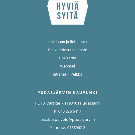
Julkisuus ja tietosuoja
Saavutettavuusseloste
Sivukartta
Webmail
Intranet – Pelkka
PUDASJÄRVEN KAUPUNKI
PL 10, Varsitie 7, FI 93101 Pudasjärvi
P. 040 826 6417
asiakaspalvelu@pudasjarvi.fi
Y-tunnus 0188962-2