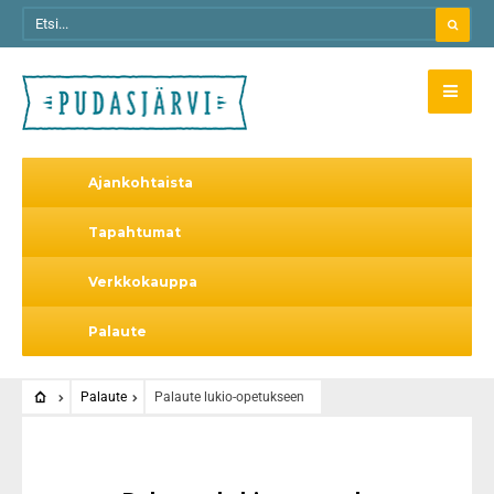
Ajankohtaista
Tapahtumat
Verkkokauppa
Palaute
Palaute
Palaute lukio-opetukseen